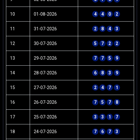
10
01-08-2026
4
4
0
2
11
31-07-2026
2
8
4
3
12
30-07-2026
5
7
2
2
13
29-07-2026
7
7
5
9
14
28-07-2026
6
8
3
9
15
27-07-2026
2
4
7
1
16
26-07-2026
7
5
7
8
17
25-07-2026
3
3
1
7
18
24-07-2026
7
6
7
3