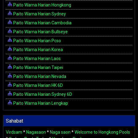
Paito Warna Harian Hongkong
Paito Warna Harian Sydney
Paito Warna Harian Cambodia
Paito Warna Harian Bullseye
Paito Warna Harian Pcso
Paito Warna Harian Korea
Paito Warna Harian Laos
Paito Warna Harian Taipei
Paito Warna Harian Nevada
Paito Warna Harian HK 6D
Paito Warna Harian Sydney 6D
Paito Warna Harian Lengkap
Sahabat
Virdsam
*
Nagasaon
*
Naga saon
*
Welcome to Hongkong Pools