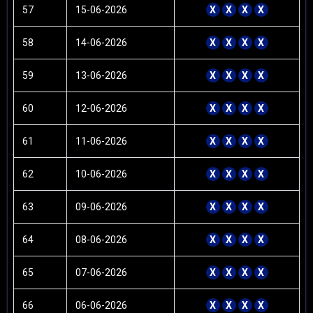
57
15-06-2026
X
X
X
X
58
14-06-2026
X
X
X
X
59
13-06-2026
X
X
X
X
60
12-06-2026
X
X
X
X
61
11-06-2026
X
X
X
X
62
10-06-2026
X
X
X
X
63
09-06-2026
X
X
X
X
64
08-06-2026
X
X
X
X
65
07-06-2026
X
X
X
X
66
06-06-2026
X
X
X
X