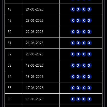
48
24-06-2026
X
X
X
X
49
23-06-2026
X
X
X
X
50
22-06-2026
X
X
X
X
51
21-06-2026
X
X
X
X
52
20-06-2026
X
X
X
X
53
19-06-2026
X
X
X
X
54
18-06-2026
X
X
X
X
55
17-06-2026
X
X
X
X
56
16-06-2026
X
X
X
X