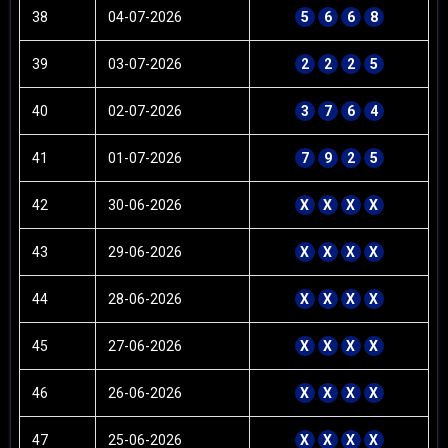
38
04-07-2026
5
6
6
8
39
03-07-2026
2
2
2
5
40
02-07-2026
3
7
6
4
41
01-07-2026
7
9
2
5
42
30-06-2026
X
X
X
X
43
29-06-2026
X
X
X
X
44
28-06-2026
X
X
X
X
45
27-06-2026
X
X
X
X
46
26-06-2026
X
X
X
X
47
25-06-2026
X
X
X
X