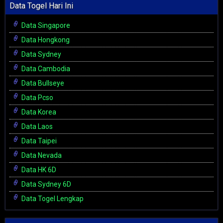
Data Togel Hari Ini
Data Singapore
Data Hongkong
Data Sydney
Data Cambodia
Data Bullseye
Data Pcso
Data Korea
Data Laos
Data Taipei
Data Nevada
Data HK 6D
Data Sydney 6D
Data Togel Lengkap