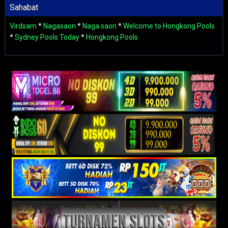
Sahabat
Virdsam
*
Nagasaon
*
Naga saon
*
Welcome to Hongkong Pools
*
Sydney Pools Today
*
Hongkong Pools