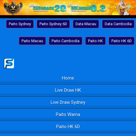
Paito Sydney
Paito Sydney 6D
Data Macau
Data Cambodia
Paito Macau
Paito Cambodia
Paito HK
Paito HK 6D
Home
Live Draw HK
Live Draw Sydney
Paito Warna
Paito HK 6D