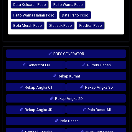
Data Keluaran Pcso
Paito Warna Pcso
Paito Warna Harian Pcso
Data Paito Pcso
Bola Merah Pcso
Statistik Pcso
Prediksi Pcso
BBFS GENERATOR
Generator LN
Rumus Harian
Rekap Kumat
Rekap Angka CT
Rekap Angka 3D
Rekap Angka 2D
Rekap Angka 4D
Pola Dasar All
Pola Dasar