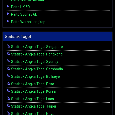
Paito HK 6D
Paito Sydney 6D
Paito Warna Lengkap
Statistik Togel
Statistik Angka Togel Singapore
Statistik Angka Togel Hongkong
Statistik Angka Togel Sydney
Statistik Angka Togel Cambodia
Statistik Angka Togel Bullseye
Statistik Angka Togel Pcso
Statistik Angka Togel Korea
Statistik Angka Togel Laos
Statistik Angka Togel Taipei
Statistik Angka Togel Nevada