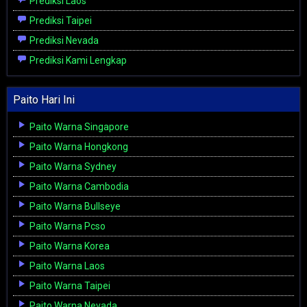
Prediksi Laos
Prediksi Taipei
Prediksi Nevada
Prediksi Kami Lengkap
Paito Hari Ini
Paito Warna Singapore
Paito Warna Hongkong
Paito Warna Sydney
Paito Warna Cambodia
Paito Warna Bullseye
Paito Warna Pcso
Paito Warna Korea
Paito Warna Laos
Paito Warna Taipei
Paito Warna Nevada