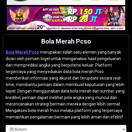
Bola Merah Pcso
Bola Merah Pcso
merupakan salah satu elemen yang banyak
dicari oleh pemain togel untuk menganalisis hasil pengeluaran
dan memprediksi angka yang berpotensi keluar. Platform
terpercaya yang menyediakan data bola merah Pcso
memberikan informasi yang akurat dan terupdate secara real-
time, membantu pemain dalam membuat keputusan yang lebih
tepat. Dengan menggunakan data bola merah dari sumber yang
kredibel, pemain dapat melihat pola angka yang muncul dan
merencanakan strategi bermain mereka dengan lebih cermat.
Mengakses bola merah Pcso melalui platform yang terpercaya
memastikan pengalaman bermain yang lebih aman dan efektif. :