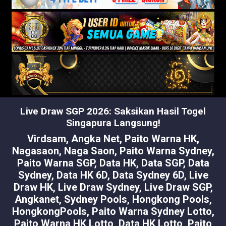
Live Draw SGP 2026: Saksikan Hasil Togel
Singapura Langsung!
Virdsam
,
Angka Net
,
Paito Warna HK
,
Nagasaon
,
Naga Saon
,
Paito Warna Sydney
,
Paito Warna SGP
,
Data HK
,
Data SGP
,
Data
Sydney
,
Data HK 6D
,
Data Sydney 6D
,
Live
Draw HK
,
Live Draw Sydney
,
Live Draw SGP
,
Angkanet
,
Sydney Pools
,
Hongkong Pools
,
HongkongPools
,
Paito Warna Sydney Lotto
,
Paito Warna HK Lotto
,
Data HK Lotto
,
Paito