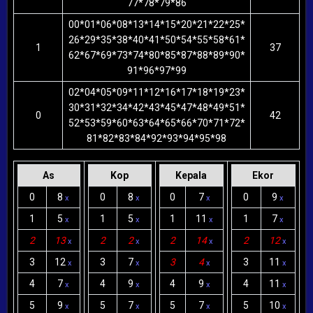
77*78*79*86
00*01*06*08*13*14*15*20*21*22*25*
26*29*35*38*40*41*50*54*55*58*61*
1
37
62*67*69*73*74*80*85*87*88*89*90*
91*96*97*99
02*04*05*09*11*12*16*17*18*19*23*
30*31*32*34*42*43*45*47*48*49*51*
0
42
52*53*59*60*63*64*65*66*70*71*72*
81*82*83*84*92*93*94*95*98
As
Kop
Kepala
Ekor
0
8
0
8
0
7
0
9
x
x
x
x
1
5
1
5
1
11
1
7
x
x
x
x
2
13
2
2
2
14
2
12
x
x
x
x
3
12
3
7
3
4
3
11
x
x
x
x
4
7
4
9
4
9
4
11
x
x
x
x
5
9
5
7
5
7
5
10
x
x
x
x