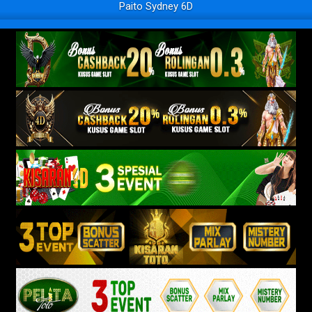
Paito Sydney 6D