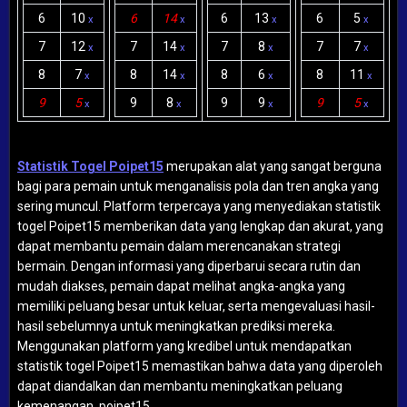
6
10
6
14
6
13
6
5
x
x
x
x
7
12
7
14
7
8
7
7
x
x
x
x
8
7
8
14
8
6
8
11
x
x
x
x
9
5
9
8
9
9
9
5
x
x
x
x
Statistik Togel Poipet15
merupakan alat yang sangat berguna
bagi para pemain untuk menganalisis pola dan tren angka yang
sering muncul. Platform terpercaya yang menyediakan statistik
togel Poipet15 memberikan data yang lengkap dan akurat, yang
dapat membantu pemain dalam merencanakan strategi
bermain. Dengan informasi yang diperbarui secara rutin dan
mudah diakses, pemain dapat melihat angka-angka yang
memiliki peluang besar untuk keluar, serta mengevaluasi hasil-
hasil sebelumnya untuk meningkatkan prediksi mereka.
Menggunakan platform yang kredibel untuk mendapatkan
statistik togel Poipet15 memastikan bahwa data yang diperoleh
dapat diandalkan dan membantu meningkatkan peluang
kemenangan. poipet15