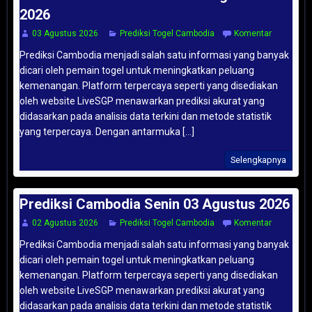
2026
03 Agustus 2026
Prediksi Togel Cambodia
Komentar
Prediksi Cambodia menjadi salah satu informasi yang banyak
dicari oleh pemain togel untuk meningkatkan peluang
kemenangan. Platform terpercaya seperti yang disediakan
oleh website LiveSGP menawarkan prediksi akurat yang
didasarkan pada analisis data terkini dan metode statistik
yang terpercaya. Dengan antarmuka [...]
Selengkapnya
Prediksi Cambodia Senin 03 Agustus 2026
02 Agustus 2026
Prediksi Togel Cambodia
Komentar
Prediksi Cambodia menjadi salah satu informasi yang banyak
dicari oleh pemain togel untuk meningkatkan peluang
kemenangan. Platform terpercaya seperti yang disediakan
oleh website LiveSGP menawarkan prediksi akurat yang
didasarkan pada analisis data terkini dan metode statistik