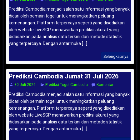
Prediksi Cambodia menjadi salah satu informasi yang banyak
dicari oleh pemain togel untuk meningkatkan peluang
kemenangan. Platform terpercaya seperti yang disediakan
oleh website LiveSGP menawarkan prediksi akurat yang
didasarkan pada analisis data terkini dan metode statistik
yang terpercaya. Dengan antarmuka [...]
Selengkapnya
Prediksi Cambodia Jumat 31 Juli 2026
30 Juli 2026
Prediksi Togel Cambodia
Komentar
Prediksi Cambodia menjadi salah satu informasi yang banyak
dicari oleh pemain togel untuk meningkatkan peluang
kemenangan. Platform terpercaya seperti yang disediakan
oleh website LiveSGP menawarkan prediksi akurat yang
didasarkan pada analisis data terkini dan metode statistik
yang terpercaya. Dengan antarmuka [...]