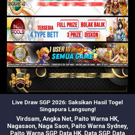
Live Draw SGP 2026: Saksikan Hasil Togel
Singapura Langsung!
Virdsam
,
Angka Net
,
Paito Warna HK
,
Nagasaon
,
Naga Saon
,
Paito Warna Sydney
,
Paito Warna SGP
,
Data HK
,
Data SGP
,
Data