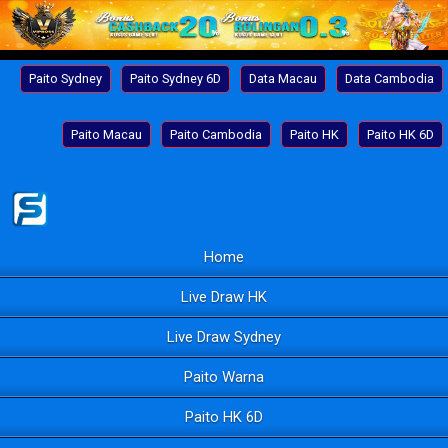
Paito Sydney
Paito Sydney 6D
Data Macau
Data Cambodia
Paito Macau
Paito Cambodia
Paito HK
Paito HK 6D
Home
Live Draw HK
Live Draw Sydney
Paito Warna
Paito HK 6D