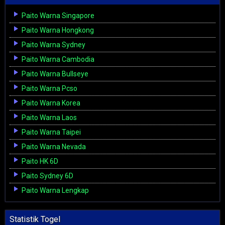
Paito Warna Singapore
Paito Warna Hongkong
Paito Warna Sydney
Paito Warna Cambodia
Paito Warna Bullseye
Paito Warna Pcso
Paito Warna Korea
Paito Warna Laos
Paito Warna Taipei
Paito Warna Nevada
Paito HK 6D
Paito Sydney 6D
Paito Warna Lengkap
Statistik Togel