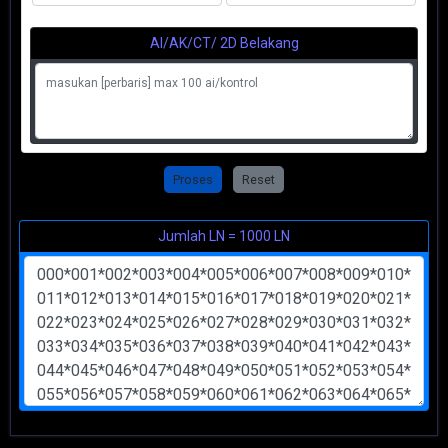
AI/AK/CT/ 2D Belakang
Proses
Reset
Jumlah LN = 1000 LN