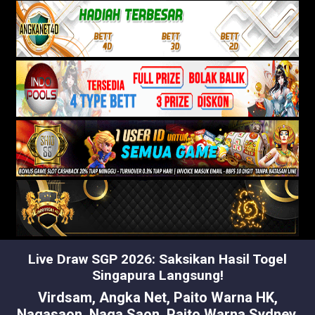
Live Draw SGP 2026: Saksikan Hasil Togel
Singapura Langsung!
Virdsam
,
Angka Net
,
Paito Warna HK
,
Nagasaon
,
Naga Saon
,
Paito Warna Sydney
,