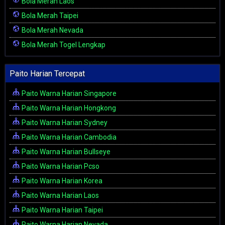
Bola Merah Laos
Bola Merah Taipei
Bola Merah Nevada
Bola Merah Togel Lengkap
Paito Harian Tercepat
Paito Warna Harian Singapore
Paito Warna Harian Hongkong
Paito Warna Harian Sydney
Paito Warna Harian Cambodia
Paito Warna Harian Bullseye
Paito Warna Harian Pcso
Paito Warna Harian Korea
Paito Warna Harian Laos
Paito Warna Harian Taipei
Paito Warna Harian Nevada