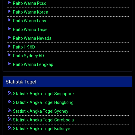
Paito Warna Pcso
Paito Warna Korea
Paito Warna Laos
Paito Warna Taipei
Paito Warna Nevada
Paito HK 6D
Paito Sydney 6D
Paito Warna Lengkap
Statistik Togel
Statistik Angka Togel Singapore
Statistik Angka Togel Hongkong
Statistik Angka Togel Sydney
Statistik Angka Togel Cambodia
Statistik Angka Togel Bullseye