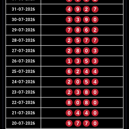
4
9
2
7
31-07-2026
3
3
9
0
30-07-2026
7
8
6
2
29-07-2026
2
5
7
7
28-07-2026
2
8
0
3
27-07-2026
1
3
5
3
26-07-2026
6
2
4
4
25-07-2026
2
0
5
4
24-07-2026
2
3
8
0
23-07-2026
8
0
8
0
22-07-2026
0
4
4
0
21-07-2026
9
7
7
0
20-07-2026