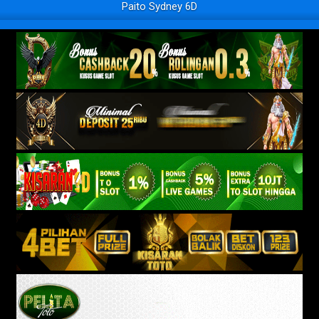
Paito Sydney 6D