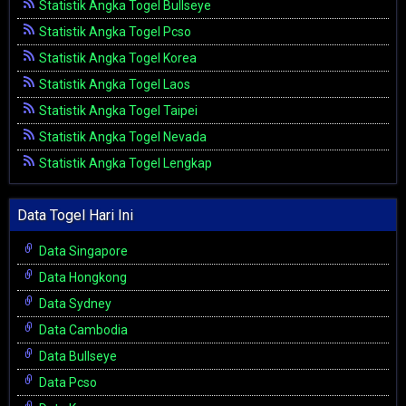
Statistik Angka Togel Bullseye
Statistik Angka Togel Pcso
Statistik Angka Togel Korea
Statistik Angka Togel Laos
Statistik Angka Togel Taipei
Statistik Angka Togel Nevada
Statistik Angka Togel Lengkap
Data Togel Hari Ini
Data Singapore
Data Hongkong
Data Sydney
Data Cambodia
Data Bullseye
Data Pcso