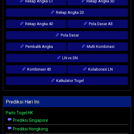
Rekap Angka CT
Rekap Angka 3D
Rekap Angka 2D
Rekap Angka 4D
Pola Dasar All
Pola Dasar
Pembalik Angka
Multi Kombinasi
LN vs DN
Kombinasi 4D
Kolaborasi LN
Kalkulator Togel
Prediksi Hari Ini
Paito Togel HK
Prediksi Singapore
Prediksi Hongkong