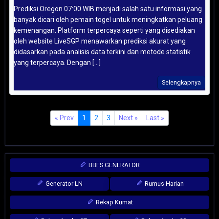
Prediksi Oregon 07:00 WIB menjadi salah satu informasi yang
banyak dicari oleh pemain togel untuk meningkatkan peluang
kemenangan. Platform terpercaya seperti yang disediakan
oleh website LiveSGP menawarkan prediksi akurat yang
didasarkan pada analisis data terkini dan metode statistik
yang terpercaya. Dengan [...]
Selengkapnya
« Prev
1
2
3
Next »
Last »
BBFS GENERATOR
Generator LN
Rumus Harian
Rekap Kumat