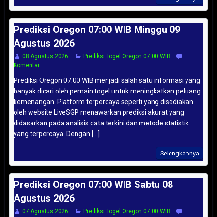
Prediksi Oregon 07:00 WIB Minggu 09
Agustus 2026
08 Agustus 2026
Prediksi Togel Oregon 07:00 WIB
Komentar
Prediksi Oregon 07:00 WIB menjadi salah satu informasi yang
banyak dicari oleh pemain togel untuk meningkatkan peluang
kemenangan. Platform terpercaya seperti yang disediakan
oleh website LiveSGP menawarkan prediksi akurat yang
didasarkan pada analisis data terkini dan metode statistik
yang terpercaya. Dengan [...]
Selengkapnya
Prediksi Oregon 07:00 WIB Sabtu 08
Agustus 2026
07 Agustus 2026
Prediksi Togel Oregon 07:00 WIB