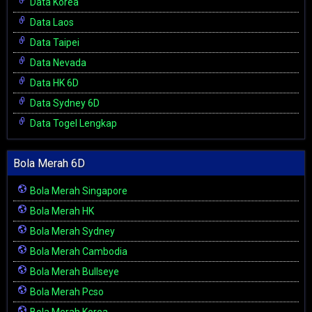
Data Korea
Data Laos
Data Taipei
Data Nevada
Data HK 6D
Data Sydney 6D
Data Togel Lengkap
Bola Merah 6D
Bola Merah Singapore
Bola Merah HK
Bola Merah Sydney
Bola Merah Cambodia
Bola Merah Bullseye
Bola Merah Pcso