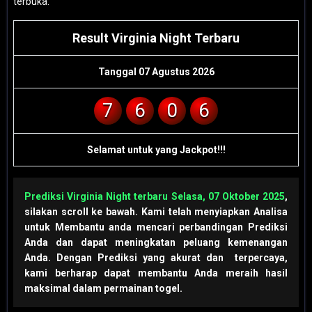
terbuka.
Result Virginia Night Terbaru
Tanggal 07 Agustus 2026
7
6
0
6
Selamat untuk yang Jackpot!!!
Prediksi Virginia Night terbaru Selasa, 07 Oktober 2025
,
silakan scroll ke bawah. Kami telah menyiapkan Analisa
untuk Membantu anda mencari perbandingan Prediksi
Anda dan dapat meningkatan peluang kemenangan
Anda. Dengan Prediksi yang akurat dan terpercaya,
kami berharap dapat membantu Anda meraih hasil
maksimal dalam permainan togel.