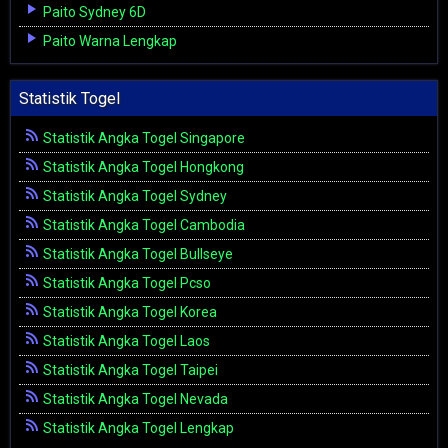
Paito Sydney 6D
Paito Warna Lengkap
Statistik Togel
Statistik Angka Togel Singapore
Statistik Angka Togel Hongkong
Statistik Angka Togel Sydney
Statistik Angka Togel Cambodia
Statistik Angka Togel Bullseye
Statistik Angka Togel Pcso
Statistik Angka Togel Korea
Statistik Angka Togel Laos
Statistik Angka Togel Taipei
Statistik Angka Togel Nevada
Statistik Angka Togel Lengkap