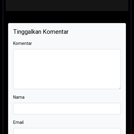
Tinggalkan Komentar
Komentar
Nama
Email