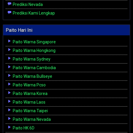
Prediksi Nevada
Prediksi Kami Lengkap
Paito Hari Ini
Paito Warna Singapore
Paito Warna Hongkong
Paito Warna Sydney
Paito Warna Cambodia
Paito Warna Bullseye
Paito Warna Pcso
Paito Warna Korea
Paito Warna Laos
Paito Warna Taipei
Paito Warna Nevada
Paito HK 6D