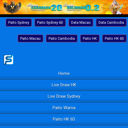
Paito Sydney
Paito Sydney 6D
Data Macau
Data Cambodia
Paito Macau
Paito Cambodia
Paito HK
Paito HK 6D
Home
Live Draw HK
Live Draw Sydney
Paito Warna
Paito HK 6D