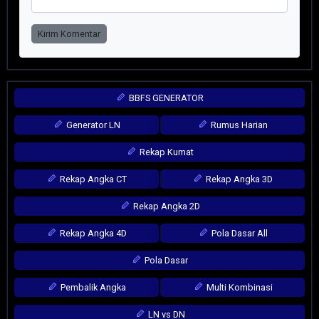
Kirim Komentar
BBFS GENERATOR
Generator LN
Rumus Harian
Rekap Kumat
Rekap Angka CT
Rekap Angka 3D
Rekap Angka 2D
Rekap Angka 4D
Pola Dasar All
Pola Dasar
Pembalik Angka
Multi Kombinasi
LN vs DN