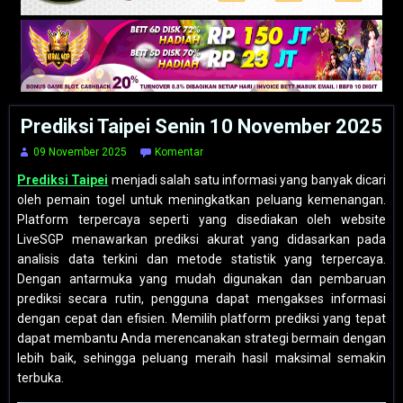
Prediksi Taipei Senin 10 November 2025
09 November 2025
Komentar
Prediksi Taipei
menjadi salah satu informasi yang banyak dicari
oleh pemain togel untuk meningkatkan peluang kemenangan.
Platform terpercaya seperti yang disediakan oleh website
LiveSGP menawarkan prediksi akurat yang didasarkan pada
analisis data terkini dan metode statistik yang terpercaya.
Dengan antarmuka yang mudah digunakan dan pembaruan
prediksi secara rutin, pengguna dapat mengakses informasi
dengan cepat dan efisien. Memilih platform prediksi yang tepat
dapat membantu Anda merencanakan strategi bermain dengan
lebih baik, sehingga peluang meraih hasil maksimal semakin
terbuka.