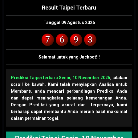
Result Taipei Terbaru
Tanggal 09 Agustus 2026
7
6
9
3
Selamat untuk yang Jackpot!!!
Prediksi Taipei terbaru Senin, 10 November 2025
, silakan
scroll ke bawah. Kami telah menyiapkan Analisa untuk
Membantu anda mencari perbandingan Prediksi Anda
dan dapat meningkatan peluang kemenangan Anda.
Dengan Prediksi yang akurat dan terpercaya, kami
berharap dapat membantu Anda meraih hasil maksimal
dalam permainan togel.