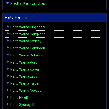
Prediksi Kami Lengkap
Paito Hari Ini
Paito Warna Singapore
Paito Warna Hongkong
Paito Warna Sydney
Paito Warna Cambodia
Paito Warna Bullseye
Paito Warna Pcso
Paito Warna Korea
Paito Warna Laos
Paito Warna Taipei
Paito Warna Nevada
Paito HK 6D
Paito Sydney 6D