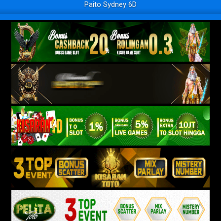
Paito Sydney 6D