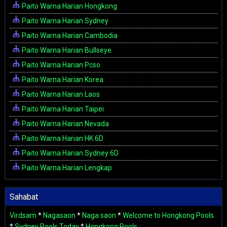
Paito Warna Harian Hongkong
Paito Warna Harian Sydney
Paito Warna Harian Cambodia
Paito Warna Harian Bullseye
Paito Warna Harian Pcso
Paito Warna Harian Korea
Paito Warna Harian Laos
Paito Warna Harian Taipei
Paito Warna Harian Nevada
Paito Warna Harian HK 6D
Paito Warna Harian Sydney 6D
Paito Warna Harian Lengkap
Sahabat
Virdsam
*
Nagasaon
*
Naga saon
*
Welcome to Hongkong Pools
*
Sydney Pools Today
*
Hongkong Pools