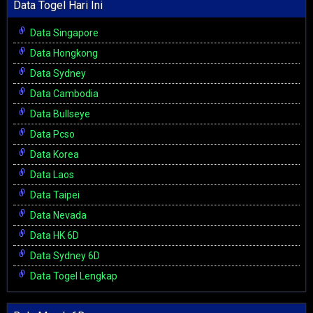
Data Togel Hari Ini
Data Singapore
Data Hongkong
Data Sydney
Data Cambodia
Data Bullseye
Data Pcso
Data Korea
Data Laos
Data Taipei
Data Nevada
Data HK 6D
Data Sydney 6D
Data Togel Lengkap