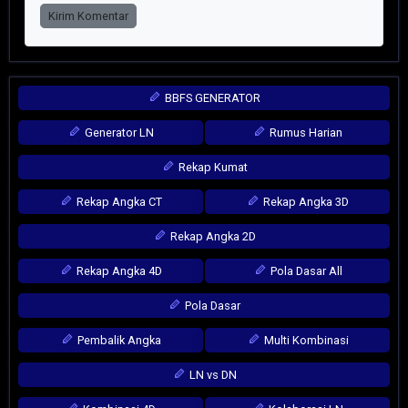
Kirim Komentar
BBFS GENERATOR
Generator LN
Rumus Harian
Rekap Kumat
Rekap Angka CT
Rekap Angka 3D
Rekap Angka 2D
Rekap Angka 4D
Pola Dasar All
Pola Dasar
Pembalik Angka
Multi Kombinasi
LN vs DN