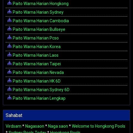
Paito Warna Harian Hongkong
Paito Warna Harian Sydney
Paito Warna Harian Cambodia
Paito Warna Harian Bullseye
Paito Warna Harian Pcso
Paito Warna Harian Korea
Paito Warna Harian Laos
Paito Warna Harian Taipei
Paito Warna Harian Nevada
Paito Warna Harian HK 6D
Paito Warna Harian Sydney 6D
Paito Warna Harian Lengkap
Sahabat
Virdsam
*
Nagasaon
*
Naga saon
*
Welcome to Hongkong Pools
*
Sydney Pools Today
*
Hongkong Pools