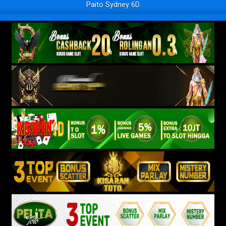
Paito Sydney 6D