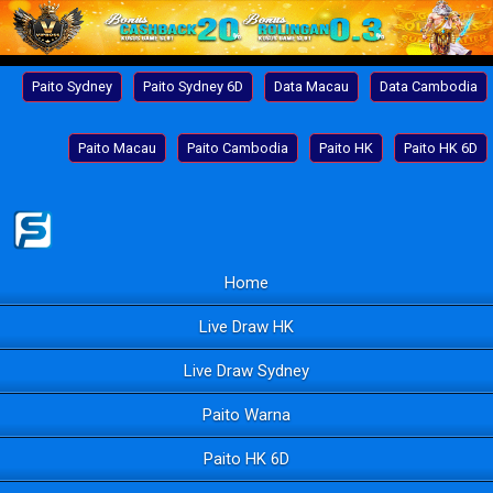
Paito Sydney
Paito Sydney 6D
Data Macau
Data Cambodia
Paito Macau
Paito Cambodia
Paito HK
Paito HK 6D
Home
Live Draw HK
Live Draw Sydney
Paito Warna
Paito HK 6D