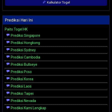
Kalkulator Togel
Prediksi Hari Ini
Paito Togel HK
Prediksi Singapore
Prediksi Hongkong
Prediksi Sydney
Prediksi Cambodia
Prediksi Bullseye
Prediksi Pcso
Prediksi Korea
Prediksi Laos
Prediksi Taipei
Prediksi Nevada
Prediksi Kami Lengkap