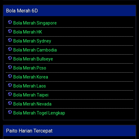
Bola Merah 6D
Bola Merah Singapore
Bola Merah HK
Bola Merah Sydney
Bola Merah Cambodia
Bola Merah Bullseye
Bola Merah Pcso
Bola Merah Korea
Bola Merah Laos
Bola Merah Taipei
Bola Merah Nevada
Bola Merah Togel Lengkap
Paito Harian Tercepat