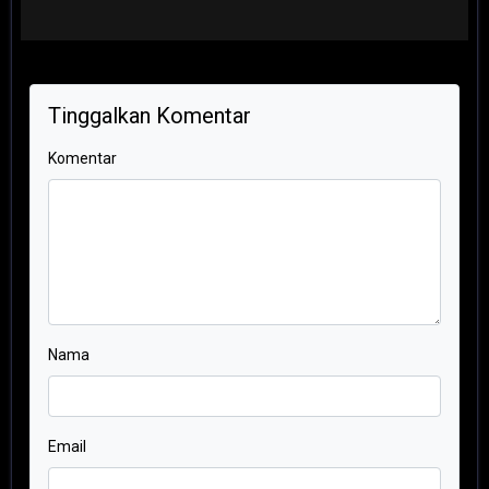
Tinggalkan Komentar
Komentar
Nama
Email