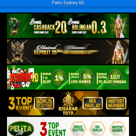
Paito Sydney 6D