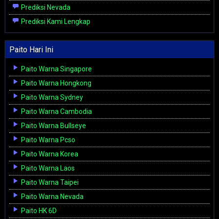
Prediksi Nevada
Prediksi Kami Lengkap
Paito Hari Ini
Paito Warna Singapore
Paito Warna Hongkong
Paito Warna Sydney
Paito Warna Cambodia
Paito Warna Bullseye
Paito Warna Pcso
Paito Warna Korea
Paito Warna Laos
Paito Warna Taipei
Paito Warna Nevada
Paito HK 6D