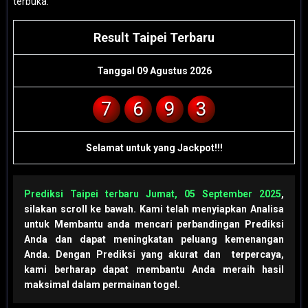
terbuka.
Result Taipei Terbaru
Tanggal 09 Agustus 2026
7
6
9
3
Selamat untuk yang Jackpot!!!
Prediksi Taipei terbaru Jumat, 05 September 2025
,
silakan scroll ke bawah. Kami telah menyiapkan Analisa
untuk Membantu anda mencari perbandingan Prediksi
Anda dan dapat meningkatan peluang kemenangan
Anda. Dengan Prediksi yang akurat dan terpercaya,
kami berharap dapat membantu Anda meraih hasil
maksimal dalam permainan togel.