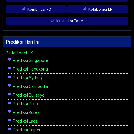
Kombinasi 4D
Kolaborasi LN
Kalkulator Togel
Prediksi Hari Ini
Paito Togel HK
Prediksi Singapore
Prediksi Hongkong
Prediksi Sydney
Prediksi Cambodia
Prediksi Bullseye
Prediksi Pcso
Prediksi Korea
Prediksi Laos
Prediksi Taipei