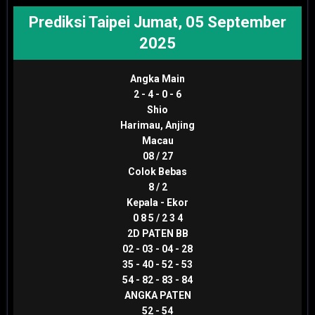
Prediksi Taipei Jumat, 05 September
2025
Angka Main
2 - 4 - 0 - 6
Shio
Harimau, Anjing
Macau
08 / 27
Colok Bebas
8 / 2
Kepala - Ekor
0 8 5 / 2 3 4
2D PATEN BB
02 - 03 - 04 - 28
35 - 40 - 52 - 53
54 - 82 - 83 - 84
ANGKA PATEN
52 - 54