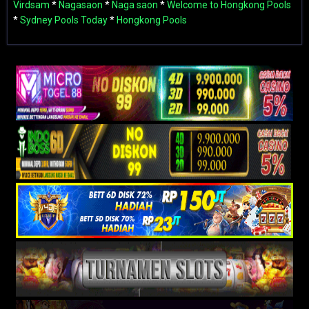
Virdsam
*
Nagasaon
*
Naga saon
*
Welcome to Hongkong Pools
*
Sydney Pools Today
*
Hongkong Pools