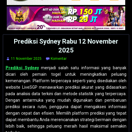
Prediksi Sydney Rabu 12 November
2025
11 November 2025
Komentar
Prediksi Sydney
menjadi salah satu informasi yang banyak
dicari oleh pemain togel untuk meningkatkan peluang
kemenangan. Platform terpercaya seperti yang disediakan oleh
website LiveSGP menawarkan prediksi akurat yang didasarkan
pada analisis data terkini dan metode statistik yang terpercaya.
Dengan antarmuka yang mudah digunakan dan pembaruan
prediksi secara rutin, pengguna dapat mengakses informasi
dengan cepat dan efisien. Memilih platform prediksi yang tepat
dapat membantu Anda merencanakan strategi bermain dengan
lebih baik, sehingga peluang meraih hasil maksimal semakin