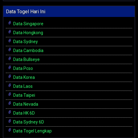
Data Togel Hari Ini
Data Singapore
Data Hongkong
Data Sydney
Data Cambodia
Data Bullseye
Data Pcso
Data Korea
Data Laos
Data Taipei
Data Nevada
Data HK 6D
Data Sydney 6D
Data Togel Lengkap