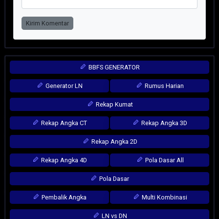
Kirim Komentar
BBFS GENERATOR
Generator LN
Rumus Harian
Rekap Kumat
Rekap Angka CT
Rekap Angka 3D
Rekap Angka 2D
Rekap Angka 4D
Pola Dasar All
Pola Dasar
Pembalik Angka
Multi Kombinasi
LN vs DN