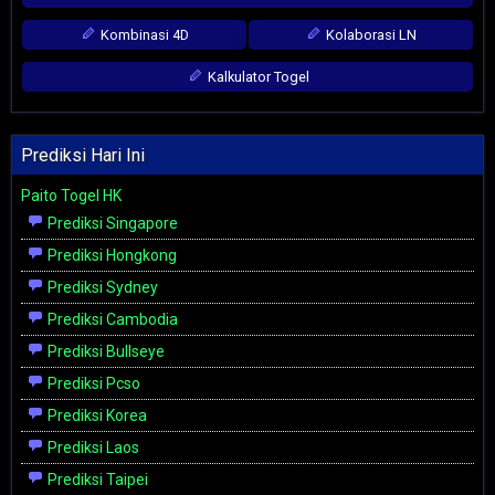
Kombinasi 4D
Kolaborasi LN
Kalkulator Togel
Prediksi Hari Ini
Paito Togel HK
Prediksi Singapore
Prediksi Hongkong
Prediksi Sydney
Prediksi Cambodia
Prediksi Bullseye
Prediksi Pcso
Prediksi Korea
Prediksi Laos
Prediksi Taipei