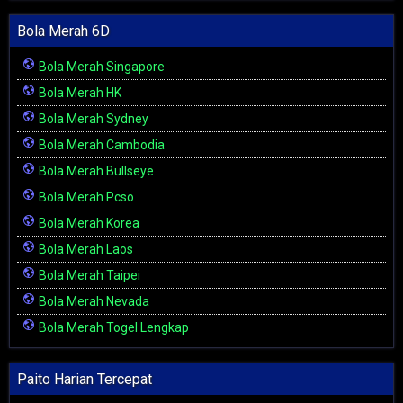
Bola Merah 6D
Bola Merah Singapore
Bola Merah HK
Bola Merah Sydney
Bola Merah Cambodia
Bola Merah Bullseye
Bola Merah Pcso
Bola Merah Korea
Bola Merah Laos
Bola Merah Taipei
Bola Merah Nevada
Bola Merah Togel Lengkap
Paito Harian Tercepat