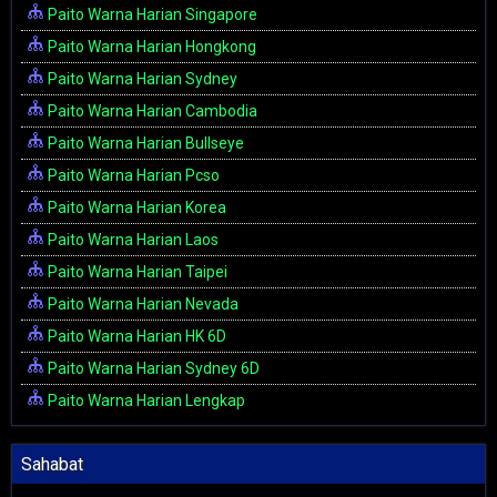
Paito Warna Harian Singapore
Paito Warna Harian Hongkong
Paito Warna Harian Sydney
Paito Warna Harian Cambodia
Paito Warna Harian Bullseye
Paito Warna Harian Pcso
Paito Warna Harian Korea
Paito Warna Harian Laos
Paito Warna Harian Taipei
Paito Warna Harian Nevada
Paito Warna Harian HK 6D
Paito Warna Harian Sydney 6D
Paito Warna Harian Lengkap
Sahabat