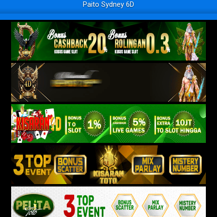
Paito Sydney 6D