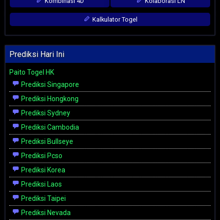
Kombinasi 4D
Kolaborasi LN
Kalkulator Togel
Prediksi Hari Ini
Paito Togel HK
Prediksi Singapore
Prediksi Hongkong
Prediksi Sydney
Prediksi Cambodia
Prediksi Bullseye
Prediksi Pcso
Prediksi Korea
Prediksi Laos
Prediksi Taipei
Prediksi Nevada