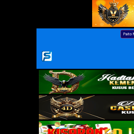
Paito