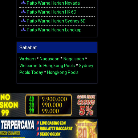
Paito Warna Harian Nevada
Paito Warna Harian HK 6D
Paito Warna Harian Sydney 6D
Paito Warna Harian Lengkap
Sahabat
Virdsam
*
Nagasaon
*
Naga saon
*
Welcome to Hongkong Pools
*
Sydney
Pools Today
*
Hongkong Pools