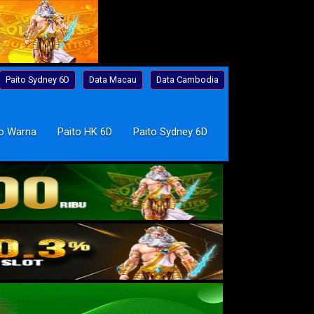
Paito Sydney 6D
Data Macau
Data Cambodia
to Warna
Paito HK 6D
Paito Sydney 6D