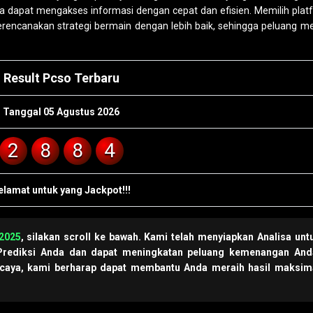
a dapat mengakses informasi dengan cepat dan efisien. Memilih plat
encanakan strategi bermain dengan lebih baik, sehingga peluang me
Result Pcso Terbaru
Tanggal 05 Agustus 2026
2
8
8
4
elamat untuk yang Jackpot!!!
 2025
, silakan scroll ke bawah. Kami telah menyiapkan Analisa unt
rediksi Anda dan dapat meningkatan peluang kemenangan And
rcaya, kami berharap dapat membantu Anda meraih hasil maksim