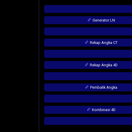
Generator LN
Rekap Angka CT
Rekap Angka 4D
Pembalik Angka
Kombinasi 4D