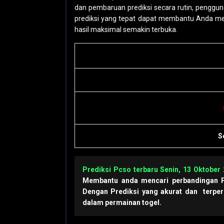
dan pembaruan prediksi secara rutin, penggun
prediksi yang tepat dapat membantu Anda mer
hasil maksimal semakin terbuka.
S
Prediksi Pcso terbaru Senin, 13 Oktober
Membantu anda mencari perbandingan P
Dengan Prediksi yang akurat dan terpe
dalam permainan togel.