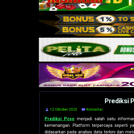
Prediksi 
12 Oktober 2025
Komentar
Prediksi Pcso
menjadi salah satu informas
kemenangan. Platform terpercaya seperti y
didasarkan pada analisis data terkini dan m