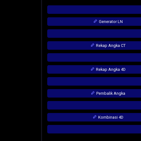
Generator LN
Rekap Angka CT
Rekap Angka 4D
Pembalik Angka
Kombinasi 4D