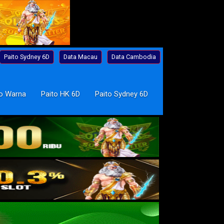
Paito Sydney 6D
Data Macau
Data Cambodia
to Warna
Paito HK 6D
Paito Sydney 6D