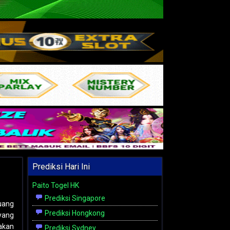
Prediksi Hari Ini
Paito Togel HK
Prediksi Singapore
uang
Prediksi Hongkong
yang
akan
Prediksi Sydney