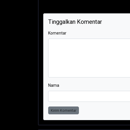
Tinggalkan Komentar
Komentar
Nama
Kirim Komentar