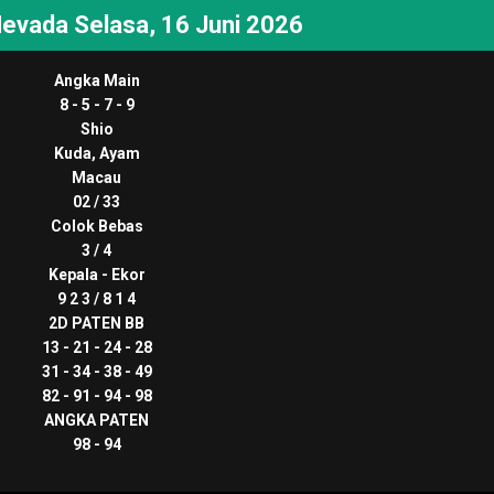
Nevada Selasa, 16 Juni 2026
Angka Main
8 - 5 - 7 - 9
Shio
Kuda, Ayam
Macau
02 / 33
Colok Bebas
3 / 4
Kepala - Ekor
9 2 3 / 8 1 4
2D PATEN BB
13 - 21 - 24 - 28
31 - 34 - 38 - 49
82 - 91 - 94 - 98
ANGKA PATEN
98 - 94