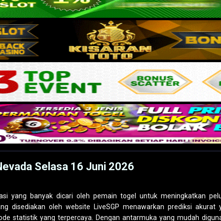
Nevada Selasa 16 Juni 2026
asi yang banyak dicari oleh pemain togel untuk meningkatkan pel
ang disediakan oleh website LiveSGP menawarkan prediksi akurat 
etode statistik yang terpercaya. Dengan antarmuka yang mudah digun