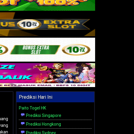
Prediksi Hari Ini
Paito Togel HK
Prediksi Singapore
uang
Prediksi Hongkong
yang
akan
Prediksi Sydney