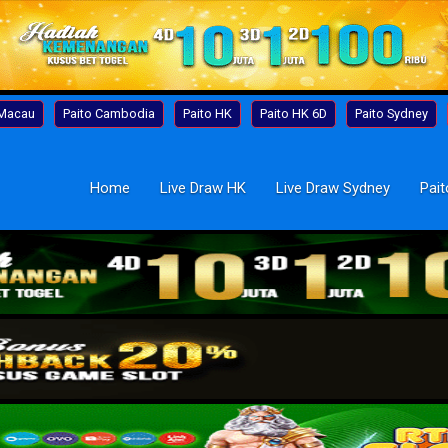
 Macau
Paito Cambodia
Paito HK
Paito HK 6D
Paito Sydney
Home
Live Draw HK
Live Draw Sydney
Pai