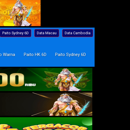
Paito Sydney 6D
Data Macau
Data Cambodia
to Warna
Paito HK 6D
Paito Sydney 6D