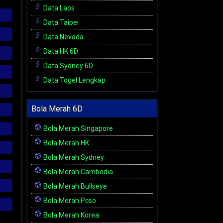
Data Laos
Data Taipei
Data Nevada
Data HK 6D
Data Sydney 6D
Data Togel Lengkap
Bola Merah 6D
Bola Merah Singapore
Bola Merah HK
Bola Merah Sydney
Bola Merah Cambodia
Bola Merah Bullseye
Bola Merah Pcso
Bola Merah Korea