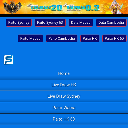
Paito Sydney
Paito Sydney 6D
Data Macau
Data Cambodia
Paito Macau
Paito Cambodia
Paito HK
Paito HK 6D
Home
Live Draw HK
Live Draw Sydney
Paito Warna
Paito HK 6D