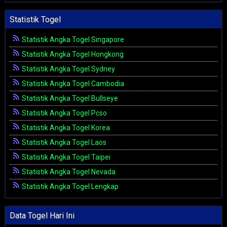
Statistik Togel
Statistik Angka Togel Singapore
Statistik Angka Togel Hongkong
Statistik Angka Togel Sydney
Statistik Angka Togel Cambodia
Statistik Angka Togel Bullseye
Statistik Angka Togel Pcso
Statistik Angka Togel Korea
Statistik Angka Togel Laos
Statistik Angka Togel Taipei
Statistik Angka Togel Nevada
Statistik Angka Togel Lengkap
Data Togel Hari Ini