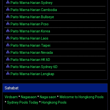
Paito Warna Harian Sydney
Paito Warna Harian Cambodia
Paito Warna Harian Bullseye
Paito Warna Harian Pcso
Paito Warna Harian Korea
Paito Warna Harian Laos
Paito Warna Harian Taipei
Paito Warna Harian Nevada
Paito Warna Harian HK 6D
Paito Warna Harian Sydney 6D
Paito Warna Harian Lengkap
Sahabat
Virdsam
*
Nagasaon
*
Naga saon
*
Welcome to Hongkong Pools
*
Sydney Pools Today
*
Hongkong Pools