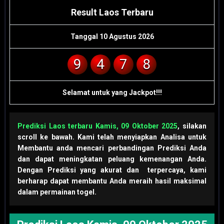
Result Laos Terbaru
Tanggal 10 Agustus 2026
9
4
7
8
Selamat untuk yang Jackpot!!!
Prediksi Laos terbaru Kamis, 09 Oktober 2025
, silakan
scroll ke bawah. Kami telah menyiapkan Analisa untuk
Membantu anda mencari perbandingan Prediksi Anda
dan dapat meningkatan peluang kemenangan Anda.
Dengan Prediksi yang akurat dan terpercaya, kami
berharap dapat membantu Anda meraih hasil maksimal
dalam permainan togel.