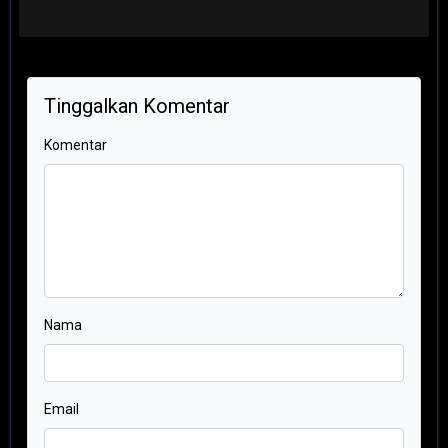
Tinggalkan Komentar
Komentar
Nama
Email