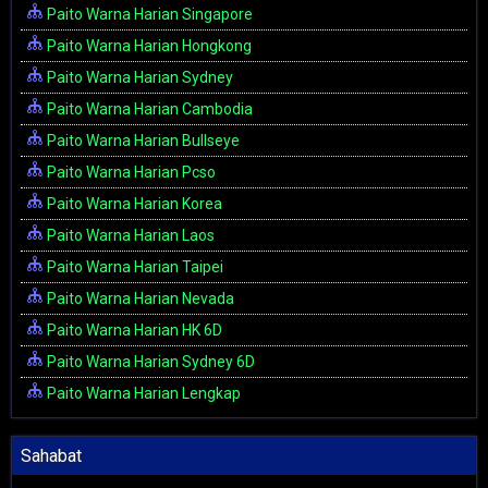
Paito Warna Harian Singapore
Paito Warna Harian Hongkong
Paito Warna Harian Sydney
Paito Warna Harian Cambodia
Paito Warna Harian Bullseye
Paito Warna Harian Pcso
Paito Warna Harian Korea
Paito Warna Harian Laos
Paito Warna Harian Taipei
Paito Warna Harian Nevada
Paito Warna Harian HK 6D
Paito Warna Harian Sydney 6D
Paito Warna Harian Lengkap
Sahabat