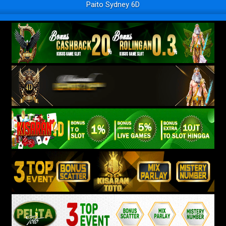
Paito Sydney 6D