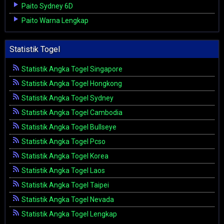
Paito Sydney 6D
Paito Warna Lengkap
Statistik Togel
Statistik Angka Togel Singapore
Statistik Angka Togel Hongkong
Statistik Angka Togel Sydney
Statistik Angka Togel Cambodia
Statistik Angka Togel Bullseye
Statistik Angka Togel Pcso
Statistik Angka Togel Korea
Statistik Angka Togel Laos
Statistik Angka Togel Taipei
Statistik Angka Togel Nevada
Statistik Angka Togel Lengkap