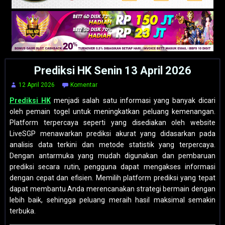
Prediksi HK Senin 13 April 2026
12 April 2026
Komentar
Prediksi HK
menjadi salah satu informasi yang banyak dicari
oleh pemain togel untuk meningkatkan peluang kemenangan.
Platform terpercaya seperti yang disediakan oleh website
LiveSGP menawarkan prediksi akurat yang didasarkan pada
analisis data terkini dan metode statistik yang terpercaya.
Dengan antarmuka yang mudah digunakan dan pembaruan
prediksi secara rutin, pengguna dapat mengakses informasi
dengan cepat dan efisien. Memilih platform prediksi yang tepat
dapat membantu Anda merencanakan strategi bermain dengan
lebih baik, sehingga peluang meraih hasil maksimal semakin
terbuka.