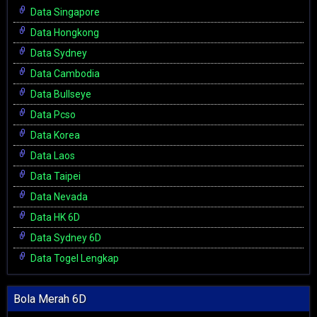
Data Singapore
Data Hongkong
Data Sydney
Data Cambodia
Data Bullseye
Data Pcso
Data Korea
Data Laos
Data Taipei
Data Nevada
Data HK 6D
Data Sydney 6D
Data Togel Lengkap
Bola Merah 6D