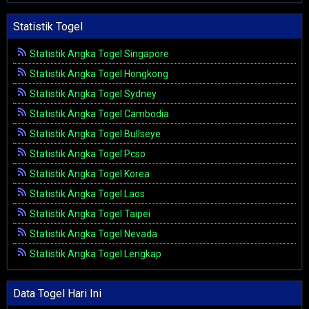
Statistik Togel
Statistik Angka Togel Singapore
Statistik Angka Togel Hongkong
Statistik Angka Togel Sydney
Statistik Angka Togel Cambodia
Statistik Angka Togel Bullseye
Statistik Angka Togel Pcso
Statistik Angka Togel Korea
Statistik Angka Togel Laos
Statistik Angka Togel Taipei
Statistik Angka Togel Nevada
Statistik Angka Togel Lengkap
Data Togel Hari Ini