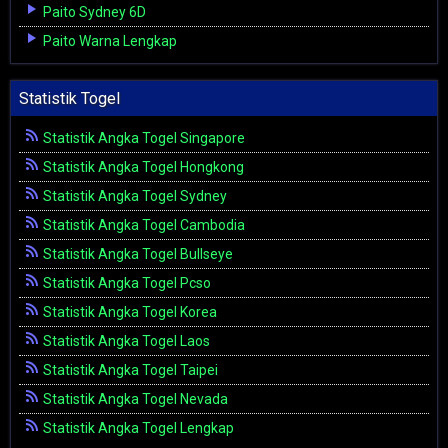
Paito Sydney 6D
Paito Warna Lengkap
Statistik Togel
Statistik Angka Togel Singapore
Statistik Angka Togel Hongkong
Statistik Angka Togel Sydney
Statistik Angka Togel Cambodia
Statistik Angka Togel Bullseye
Statistik Angka Togel Pcso
Statistik Angka Togel Korea
Statistik Angka Togel Laos
Statistik Angka Togel Taipei
Statistik Angka Togel Nevada
Statistik Angka Togel Lengkap