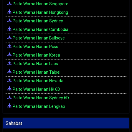
Paito Warna Harian Singapore
Paito Warna Harian Hongkong
Paito Warna Harian Sydney
Paito Warna Harian Cambodia
Paito Warna Harian Bullseye
Paito Warna Harian Pcso
Paito Warna Harian Korea
Paito Warna Harian Laos
Paito Warna Harian Taipei
Paito Warna Harian Nevada
Paito Warna Harian HK 6D
Paito Warna Harian Sydney 6D
Paito Warna Harian Lengkap
Sahabat