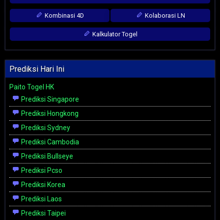
Kombinasi 4D
Kolaborasi LN
Kalkulator Togel
Prediksi Hari Ini
Paito Togel HK
Prediksi Singapore
Prediksi Hongkong
Prediksi Sydney
Prediksi Cambodia
Prediksi Bullseye
Prediksi Pcso
Prediksi Korea
Prediksi Laos
Prediksi Taipei