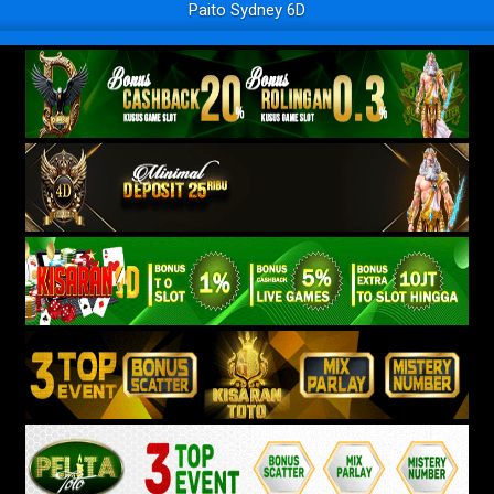
Paito Sydney 6D