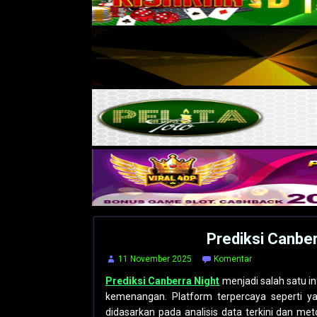
Prediksi Canbe
11 November 2025
Komentar
Prediksi Canberra Night
menjadi salah satu i
kemenangan. Platform terpercaya seperti y
didasarkan pada analisis data terkini dan m