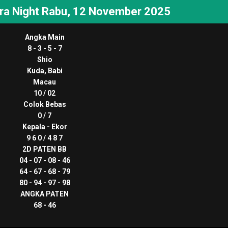
rra Night Rabu, 12 November 2025
Angka Main
8 - 3 - 5 - 7
Shio
Kuda, Babi
Macau
10 / 02
Colok Bebas
0 / 7
Kepala - Ekor
9 6 0 / 4 8 7
2D PATEN BB
04 - 07 - 08 - 46
64 - 67 - 68 - 79
80 - 94 - 97 - 98
ANGKA PATEN
68 - 46