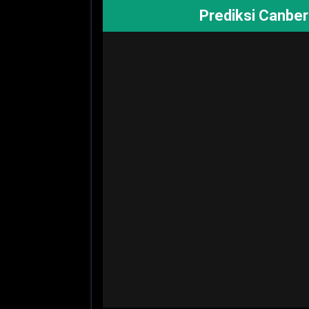
Prediksi Canbe