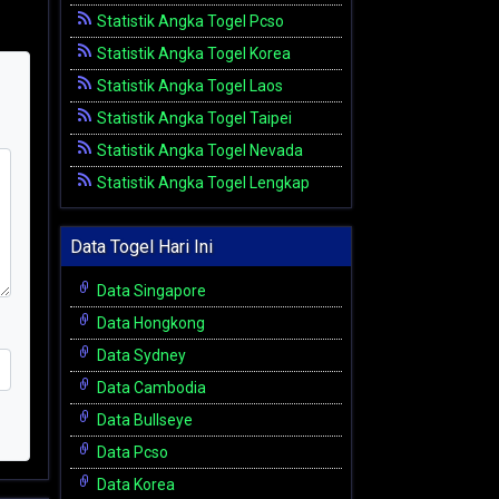
Statistik Angka Togel Pcso
Statistik Angka Togel Korea
Statistik Angka Togel Laos
Statistik Angka Togel Taipei
Statistik Angka Togel Nevada
Statistik Angka Togel Lengkap
Data Togel Hari Ini
Data Singapore
Data Hongkong
Data Sydney
Data Cambodia
Data Bullseye
Data Pcso
Data Korea