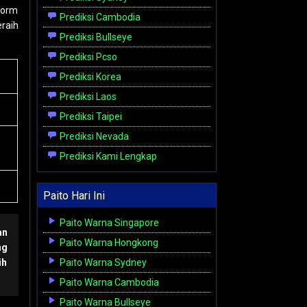
form
Prediksi Cambodia
raih
Prediksi Bullseye
Prediksi Pcso
Prediksi Korea
Prediksi Laos
Prediksi Taipei
Prediksi Nevada
Prediksi Kami Lengkap
Paito Hari Ini
Paito Warna Singapore
an
Paito Warna Hongkong
ng
ih
Paito Warna Sydney
Paito Warna Cambodia
Paito Warna Bullseye