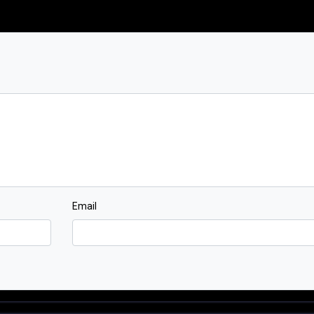
Email