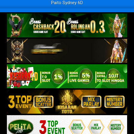
Paito Sydney 6D