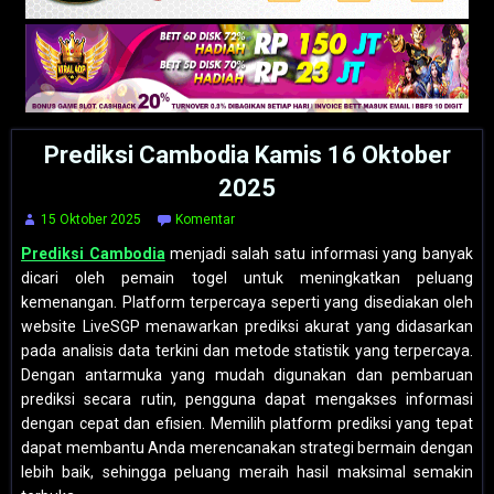
Prediksi Cambodia Kamis 16 Oktober
2025
15 Oktober 2025
Komentar
Prediksi Cambodia
menjadi salah satu informasi yang banyak
dicari oleh pemain togel untuk meningkatkan peluang
kemenangan. Platform terpercaya seperti yang disediakan oleh
website LiveSGP menawarkan prediksi akurat yang didasarkan
pada analisis data terkini dan metode statistik yang terpercaya.
Dengan antarmuka yang mudah digunakan dan pembaruan
prediksi secara rutin, pengguna dapat mengakses informasi
dengan cepat dan efisien. Memilih platform prediksi yang tepat
dapat membantu Anda merencanakan strategi bermain dengan
lebih baik, sehingga peluang meraih hasil maksimal semakin