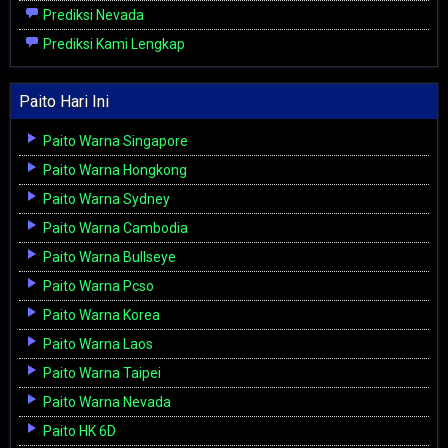
Prediksi Nevada
Prediksi Kami Lengkap
Paito Hari Ini
Paito Warna Singapore
Paito Warna Hongkong
Paito Warna Sydney
Paito Warna Cambodia
Paito Warna Bullseye
Paito Warna Pcso
Paito Warna Korea
Paito Warna Laos
Paito Warna Taipei
Paito Warna Nevada
Paito HK 6D