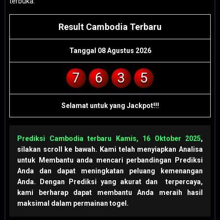
terbuka.
Result Cambodia Terbaru
Tanggal 08 Agustus 2026
7
6
3
5
Selamat untuk yang Jackpot!!!
Prediksi Cambodia terbaru Kamis, 16 Oktober 2025
,
silakan scroll ke bawah. Kami telah menyiapkan Analisa
untuk Membantu anda mencari perbandingan Prediksi
Anda dan dapat meningkatan peluang kemenangan
Anda. Dengan Prediksi yang akurat dan terpercaya,
kami berharap dapat membantu Anda meraih hasil
maksimal dalam permainan togel.