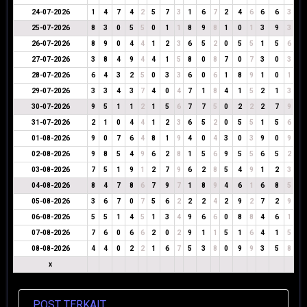
24-07-2026
1
4
7
4
2
5
7
3
1
6
7
2
4
6
6
6
3
25-07-2026
8
3
0
5
5
0
1
1
8
9
8
1
0
1
3
9
3
26-07-2026
8
9
0
4
4
1
2
3
6
5
2
0
5
5
1
5
6
27-07-2026
3
8
4
9
4
4
1
5
8
0
8
7
0
7
3
0
3
28-07-2026
6
4
3
2
5
0
3
3
6
0
6
1
8
9
1
0
1
29-07-2026
3
3
4
3
7
4
0
4
7
1
8
4
1
5
2
1
3
30-07-2026
9
5
1
1
2
1
5
6
7
7
5
0
2
2
2
7
9
31-07-2026
2
1
0
4
4
1
2
3
6
5
2
0
5
5
1
5
6
01-08-2026
9
0
7
6
4
8
1
9
4
0
4
3
0
3
9
0
9
02-08-2026
9
8
5
4
9
6
2
8
1
5
6
9
5
5
6
5
2
03-08-2026
7
5
1
9
1
2
7
9
6
2
8
5
4
9
1
2
3
04-08-2026
8
4
7
8
6
7
9
7
1
8
9
4
6
1
6
8
5
05-08-2026
3
6
7
0
7
5
6
2
2
2
4
2
9
2
7
2
9
06-08-2026
5
5
1
4
5
1
3
4
9
6
6
0
8
8
4
6
1
07-08-2026
7
6
0
6
6
2
0
2
9
1
1
5
1
6
4
1
5
08-08-2026
4
4
0
2
2
1
6
7
5
3
8
0
9
9
3
5
8
x
POST TERKAIT