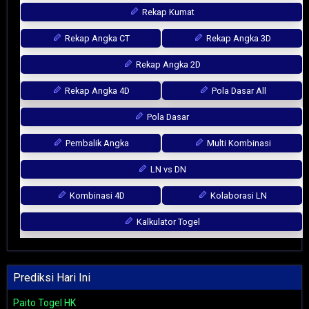
Rekap Kumat
Rekap Angka CT
Rekap Angka 3D
Rekap Angka 2D
Rekap Angka 4D
Pola Dasar All
Pola Dasar
Pembalik Angka
Multi Kombinasi
LN vs DN
Kombinasi 4D
Kolaborasi LN
Kalkulator Togel
Prediksi Hari Ini
Paito Togel HK