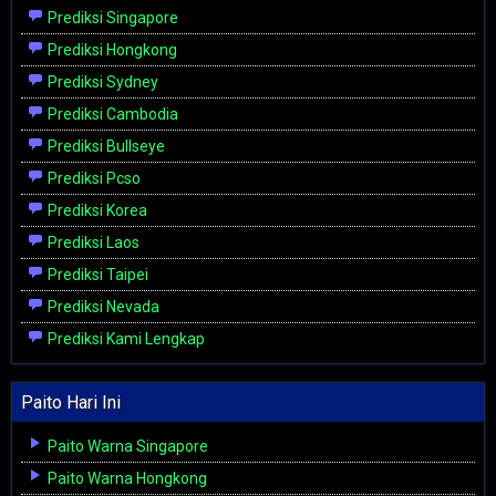
Prediksi Singapore
Prediksi Hongkong
Prediksi Sydney
Prediksi Cambodia
Prediksi Bullseye
Prediksi Pcso
Prediksi Korea
Prediksi Laos
Prediksi Taipei
Prediksi Nevada
Prediksi Kami Lengkap
Paito Hari Ini
Paito Warna Singapore
Paito Warna Hongkong