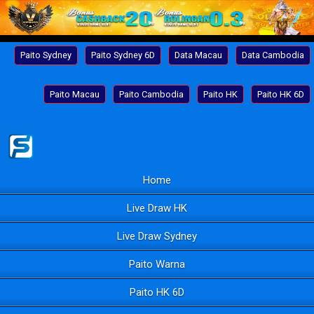
Paito Sydney
Paito Sydney 6D
Data Macau
Data Cambodia
Paito Macau
Paito Cambodia
Paito HK
Paito HK 6D
Home
Live Draw HK
Live Draw Sydney
Paito Warna
Paito HK 6D