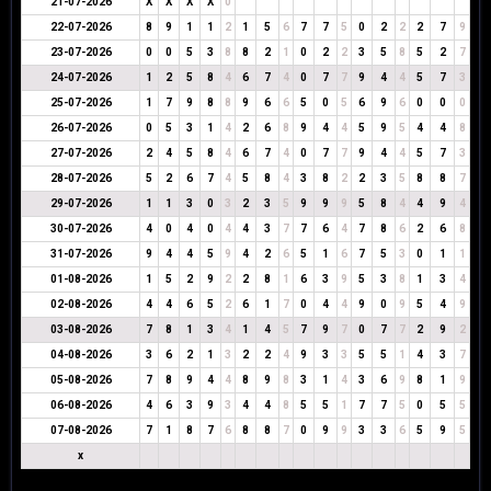
21-07-2026
X
X
X
X
0
22-07-2026
8
9
1
1
2
1
5
6
7
7
5
0
2
2
2
7
9
23-07-2026
0
0
5
3
8
8
2
1
0
2
2
3
5
8
5
2
7
24-07-2026
1
2
5
8
4
6
7
4
0
7
7
9
4
4
5
7
3
25-07-2026
1
7
9
8
8
9
6
6
5
0
5
6
9
6
0
0
0
26-07-2026
0
5
3
1
4
2
6
8
9
4
4
5
9
5
4
4
8
27-07-2026
2
4
5
8
4
6
7
4
0
7
7
9
4
4
5
7
3
28-07-2026
5
2
6
7
4
5
8
4
3
8
2
2
3
5
8
8
7
29-07-2026
1
1
3
0
3
2
3
5
9
9
9
5
8
4
4
9
4
30-07-2026
4
0
4
0
4
4
3
7
7
6
4
7
8
6
2
6
8
31-07-2026
9
4
4
5
9
4
2
6
5
1
6
7
5
3
0
1
1
01-08-2026
1
5
2
9
2
2
8
1
6
3
9
5
3
8
1
3
4
02-08-2026
4
4
6
5
2
6
1
7
0
4
4
9
0
9
5
4
9
03-08-2026
7
8
1
3
4
1
4
5
7
9
7
0
7
7
2
9
2
04-08-2026
3
6
2
1
3
2
2
4
9
3
3
5
5
1
4
3
7
05-08-2026
7
8
9
4
4
8
9
8
3
1
4
3
6
9
8
1
9
06-08-2026
4
6
3
9
3
4
4
8
5
5
1
7
7
5
0
5
5
07-08-2026
7
1
8
7
6
8
8
7
0
9
9
3
3
6
5
9
5
x