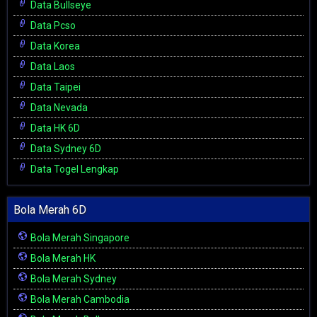
Data Bullseye
Data Pcso
Data Korea
Data Laos
Data Taipei
Data Nevada
Data HK 6D
Data Sydney 6D
Data Togel Lengkap
Bola Merah 6D
Bola Merah Singapore
Bola Merah HK
Bola Merah Sydney
Bola Merah Cambodia