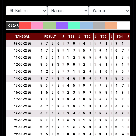
CLEAR
TANGGAL
RESULT
J
TS1
J
TS2
J
TS3
J
TS4
J
09-07-2026
7
7
5
6
2
7
0
7
4
1
5
7
1
8
9
1
1
10-07-2026
4
7
0
8
8
1
7
8
5
7
3
0
4
4
0
7
7
11-07-2026
4
5
0
4
4
1
2
3
6
5
2
0
5
5
1
5
6
12-07-2026
8
0
9
3
3
9
0
9
2
1
3
6
1
7
7
1
8
13-07-2026
4
2
7
2
9
7
1
8
2
0
2
4
0
4
7
0
7
14-07-2026
9
7
4
8
3
4
6
1
0
0
0
7
9
7
5
0
5
15-07-2026
5
0
4
2
6
4
5
9
9
7
7
7
2
9
4
7
2
16-07-2026
1
6
3
0
3
2
3
5
9
9
9
5
8
4
4
9
4
17-07-2026
9
5
8
9
8
9
4
4
0
5
5
6
7
4
5
5
1
18-07-2026
6
7
7
8
6
7
9
7
1
8
9
4
6
1
6
8
5
19-07-2026
6
3
0
7
7
2
4
6
5
8
4
5
7
3
0
8
8
20-07-2026
5
5
5
4
9
6
2
8
1
5
6
9
5
5
6
5
2
21-07-2026
3
7
0
2
2
1
6
7
5
3
8
0
9
9
3
5
8
22-07-2026
9
6
7
3
1
8
0
8
3
4
7
3
1
4
8
4
3