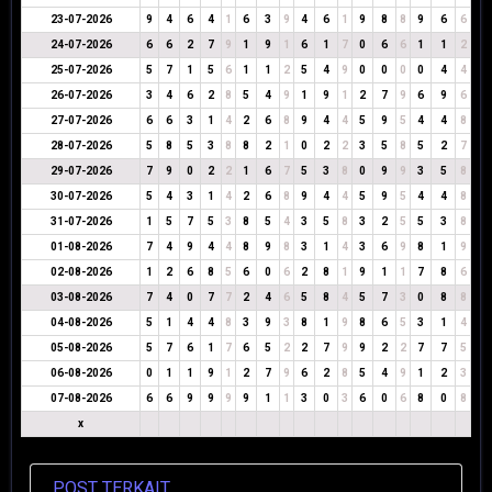
23-07-2026
9
4
6
4
1
6
3
9
4
6
1
9
8
8
9
6
6
24-07-2026
6
6
2
7
9
1
9
1
6
1
7
0
6
6
1
1
2
25-07-2026
5
7
1
5
6
1
1
2
5
4
9
0
0
0
0
4
4
26-07-2026
3
4
6
2
8
5
4
9
1
9
1
2
7
9
6
9
6
27-07-2026
6
6
3
1
4
2
6
8
9
4
4
5
9
5
4
4
8
28-07-2026
5
8
5
3
8
8
2
1
0
2
2
3
5
8
5
2
7
29-07-2026
7
9
0
2
2
1
6
7
5
3
8
0
9
9
3
5
8
30-07-2026
5
4
3
1
4
2
6
8
9
4
4
5
9
5
4
4
8
31-07-2026
1
5
7
5
3
8
5
4
3
5
8
3
2
5
5
3
8
01-08-2026
7
4
9
4
4
8
9
8
3
1
4
3
6
9
8
1
9
02-08-2026
1
2
6
8
5
6
0
6
2
8
1
9
1
1
7
8
6
03-08-2026
7
4
0
7
7
2
4
6
5
8
4
5
7
3
0
8
8
04-08-2026
5
1
4
4
8
3
9
3
8
1
9
8
6
5
3
1
4
05-08-2026
5
7
6
1
7
6
5
2
2
7
9
9
2
2
7
7
5
06-08-2026
0
1
1
9
1
2
7
9
6
2
8
5
4
9
1
2
3
07-08-2026
6
6
9
9
9
9
1
1
3
0
3
6
0
6
8
0
8
x
POST TERKAIT