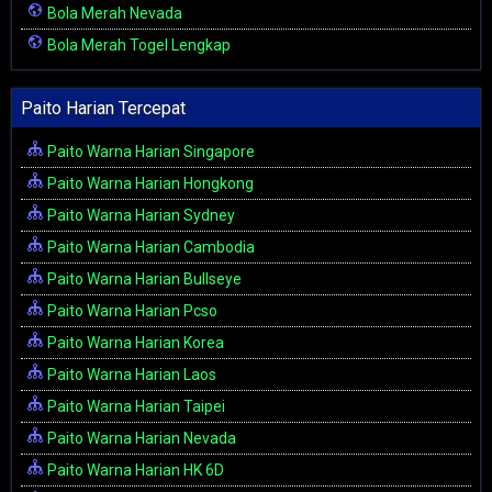
Bola Merah Nevada
Bola Merah Togel Lengkap
Paito Harian Tercepat
Paito Warna Harian Singapore
Paito Warna Harian Hongkong
Paito Warna Harian Sydney
Paito Warna Harian Cambodia
Paito Warna Harian Bullseye
Paito Warna Harian Pcso
Paito Warna Harian Korea
Paito Warna Harian Laos
Paito Warna Harian Taipei
Paito Warna Harian Nevada
Paito Warna Harian HK 6D