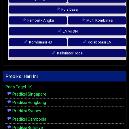
Pola Dasar
Pembalik Angka
Multi Kombinasi
LN vs DN
Kombinasi 4D
Kolaborasi LN
Kalkulator Togel
Prediksi Hari Ini
Paito Togel HK
Prediksi Singapore
Prediksi Hongkong
Prediksi Sydney
Prediksi Cambodia
Prediksi Bullseye