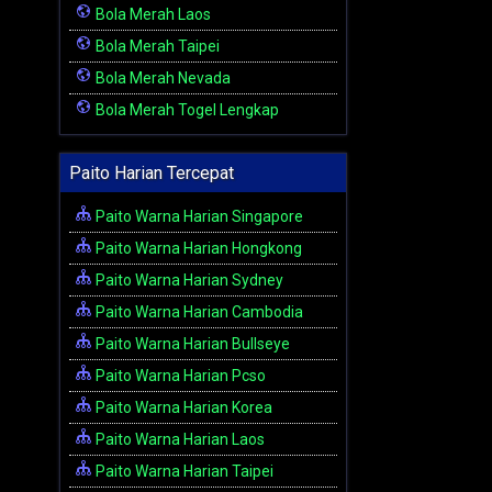
Bola Merah Laos
Bola Merah Taipei
Bola Merah Nevada
Bola Merah Togel Lengkap
Paito Harian Tercepat
Paito Warna Harian Singapore
Paito Warna Harian Hongkong
Paito Warna Harian Sydney
Paito Warna Harian Cambodia
Paito Warna Harian Bullseye
Paito Warna Harian Pcso
Paito Warna Harian Korea
Paito Warna Harian Laos
Paito Warna Harian Taipei