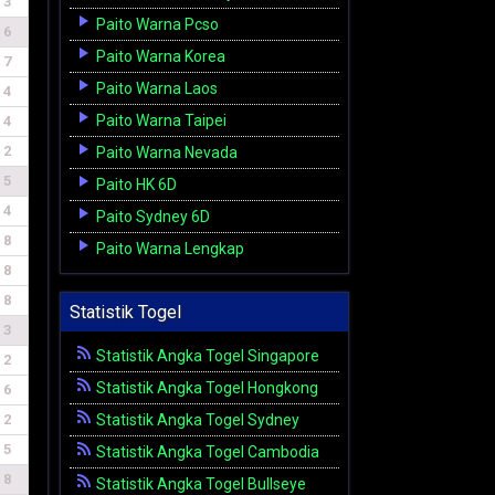
3
Paito Warna Pcso
6
Paito Warna Korea
7
Paito Warna Laos
4
Paito Warna Taipei
4
2
Paito Warna Nevada
5
Paito HK 6D
4
Paito Sydney 6D
8
Paito Warna Lengkap
8
8
Statistik Togel
3
Statistik Angka Togel Singapore
2
Statistik Angka Togel Hongkong
6
2
Statistik Angka Togel Sydney
5
Statistik Angka Togel Cambodia
8
Statistik Angka Togel Bullseye