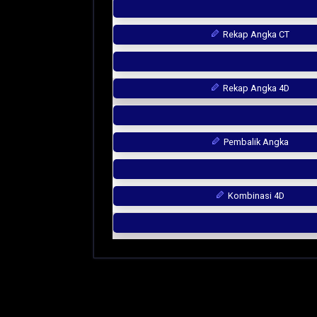
Rekap Angka CT
Rekap Angka 4D
Pembalik Angka
Kombinasi 4D