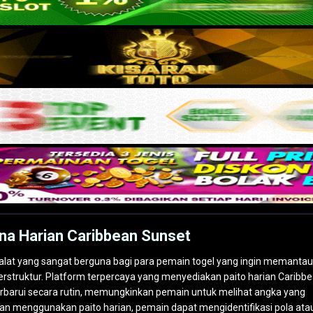
na Harian Caribbean Sunset
alat yang sangat berguna bagi para pemain togel yang ingin memantau
terstruktur. Platform terpercaya yang menyediakan paito harian Caribb
rbarui secara rutin, memungkinkan pemain untuk melihat angka yang
an menggunakan paito harian, pemain dapat mengidentifikasi pola ata