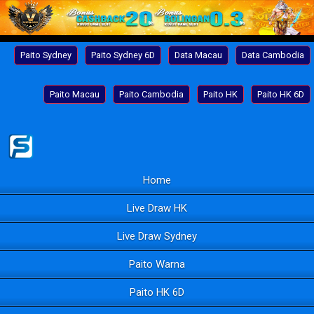
Paito Sydney
Paito Sydney 6D
Data Macau
Data Cambodia
Paito Macau
Paito Cambodia
Paito HK
Paito HK 6D
Home
Live Draw HK
Live Draw Sydney
Paito Warna
Paito HK 6D