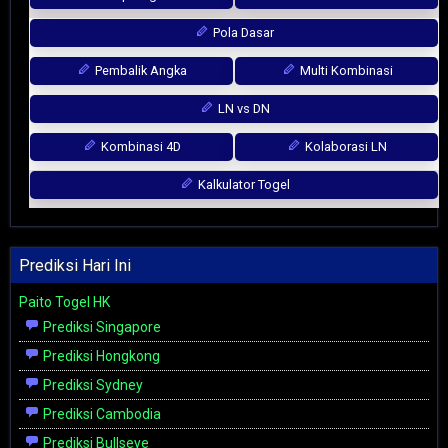
Pola Dasar
Pembalik Angka
Multi Kombinasi
LN vs DN
Kombinasi 4D
Kolaborasi LN
Kalkulator Togel
Prediksi Hari Ini
Paito Togel HK
Prediksi Singapore
Prediksi Hongkong
Prediksi Sydney
Prediksi Cambodia
Prediksi Bullseye