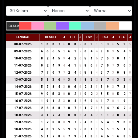
CLEAR
TANGGAL
RESULT
J
TS1
J
TS2
J
TS3
J
TS4
J
08-07-2026
1
8
8
7
6
8
8
7
0
9
9
3
3
6
5
9
5
09-07-2026
6
6
6
5
2
6
1
7
0
4
4
9
0
9
5
4
9
10-07-2026
8
2
4
5
9
4
2
6
5
1
6
7
5
3
0
1
1
11-07-2026
0
2
4
9
4
4
1
5
8
0
8
7
0
7
3
0
3
12-07-2026
7
7
0
7
7
2
4
6
5
8
4
5
7
3
0
8
8
13-07-2026
5
1
3
6
9
3
4
7
8
3
2
8
7
6
3
3
6
14-07-2026
5
7
8
4
3
8
6
5
2
3
5
3
9
3
7
3
1
15-07-2026
9
0
5
3
8
8
2
1
0
2
2
3
5
8
5
2
7
16-07-2026
1
9
1
2
3
0
4
4
6
9
6
1
7
8
1
9
1
17-07-2026
2
6
8
8
7
8
7
6
1
7
8
3
4
7
6
7
4
18-07-2026
3
1
7
3
1
8
0
8
3
4
7
3
1
4
8
4
3
19-07-2026
1
2
0
0
0
9
7
7
4
8
3
6
4
1
9
8
8
20-07-2026
4
8
9
5
5
9
2
2
0
1
1
6
5
2
5
1
6
21-07-2026
5
1
7
8
6
7
9
7
1
8
9
4
6
1
6
8
5