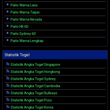
Paito Warna Laos
Paito Warna Taipei
Paito Warna Nevada
Paito HK 6D
Paito Sydney 6D
Paito Warna Lengkap
Statistik Togel
Statistik Angka Togel Singapore
Statistik Angka Togel Hongkong
Statistik Angka Togel Sydney
Statistik Angka Togel Cambodia
Statistik Angka Togel Bullseye
Statistik Angka Togel Pcso
Statistik Angka Togel Korea