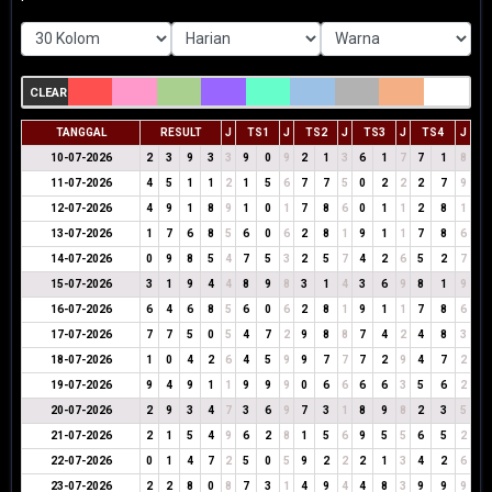
CLEAR
TANGGAL
RESULT
J
TS1
J
TS2
J
TS3
J
TS4
J
10-07-2026
2
3
9
3
3
9
0
9
2
1
3
6
1
7
7
1
8
11-07-2026
4
5
1
1
2
1
5
6
7
7
5
0
2
2
2
7
9
12-07-2026
4
9
1
8
9
1
0
1
7
8
6
0
1
1
2
8
1
13-07-2026
1
7
6
8
5
6
0
6
2
8
1
9
1
1
7
8
6
14-07-2026
0
9
8
5
4
7
5
3
2
5
7
4
2
6
5
2
7
15-07-2026
3
1
9
4
4
8
9
8
3
1
4
3
6
9
8
1
9
16-07-2026
6
4
6
8
5
6
0
6
2
8
1
9
1
1
7
8
6
17-07-2026
7
7
5
0
5
4
7
2
9
8
8
7
4
2
4
8
3
18-07-2026
1
0
4
2
6
4
5
9
9
7
7
7
2
9
4
7
2
19-07-2026
9
4
9
1
1
9
9
9
0
6
6
6
6
3
5
6
2
20-07-2026
2
9
3
4
7
3
6
9
7
3
1
8
9
8
2
3
5
21-07-2026
2
1
5
4
9
6
2
8
1
5
6
9
5
5
6
5
2
22-07-2026
0
1
4
7
2
5
0
5
9
2
2
2
1
3
4
2
6
23-07-2026
2
2
8
0
8
7
3
1
4
9
4
4
8
3
9
9
9