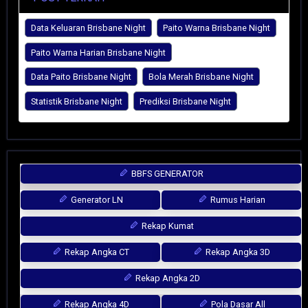
Data Keluaran Brisbane Night
Paito Warna Brisbane Night
Paito Warna Harian Brisbane Night
Data Paito Brisbane Night
Bola Merah Brisbane Night
Statistik Brisbane Night
Prediksi Brisbane Night
BBFS GENERATOR
Generator LN
Rumus Harian
Rekap Kumat
Rekap Angka CT
Rekap Angka 3D
Rekap Angka 2D
Rekap Angka 4D
Pola Dasar All