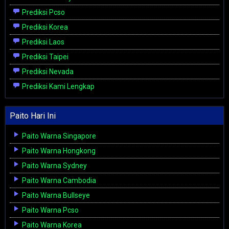
Prediksi Pcso
Prediksi Korea
Prediksi Laos
Prediksi Taipei
Prediksi Nevada
Prediksi Kami Lengkap
Paito Hari Ini
Paito Warna Singapore
Paito Warna Hongkong
Paito Warna Sydney
Paito Warna Cambodia
Paito Warna Bullseye
Paito Warna Pcso
Paito Warna Korea