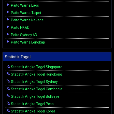
Paito Warna Laos
Paito Warna Taipei
Paito Warna Nevada
Paito HK 6D
Paito Sydney 6D
Paito Warna Lengkap
Statistik Togel
Statistik Angka Togel Singapore
Statistik Angka Togel Hongkong
Statistik Angka Togel Sydney
Statistik Angka Togel Cambodia
Statistik Angka Togel Bullseye
Statistik Angka Togel Pcso
Statistik Angka Togel Korea