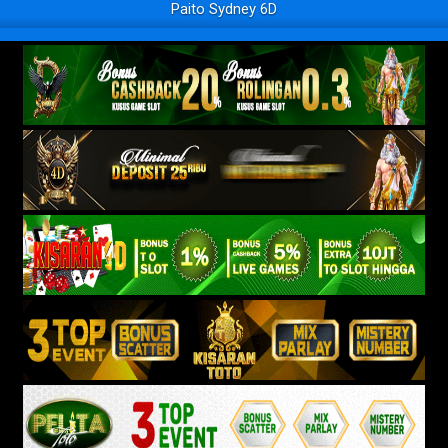
Paito Sydney 6D