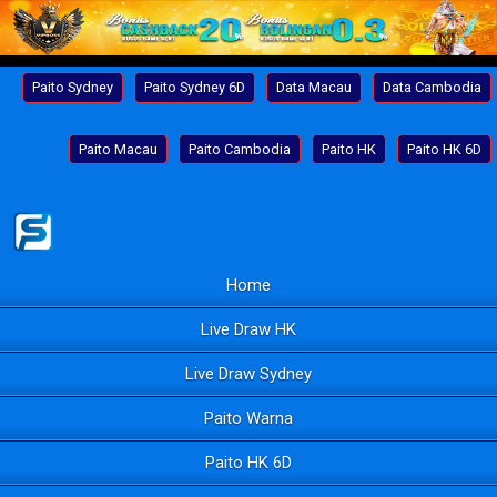
Paito Sydney
Paito Sydney 6D
Data Macau
Data Cambodia
Paito Macau
Paito Cambodia
Paito HK
Paito HK 6D
Home
Live Draw HK
Live Draw Sydney
Paito Warna
Paito HK 6D