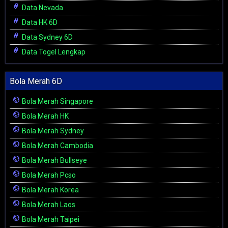
Data Nevada
Data HK 6D
Data Sydney 6D
Data Togel Lengkap
Bola Merah 6D
Bola Merah Singapore
Bola Merah HK
Bola Merah Sydney
Bola Merah Cambodia
Bola Merah Bullseye
Bola Merah Pcso
Bola Merah Korea
Bola Merah Laos
Bola Merah Taipei