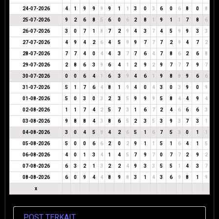
24-07-2026
4
1
9
9
9
9
1
1
3
0
3
6
0
6
8
0
8
25-07-2026
9
2
6
8
5
6
0
6
2
8
1
9
1
1
7
8
6
26-07-2026
3
0
7
1
8
7
2
9
4
3
7
4
5
9
9
3
3
27-07-2026
4
9
4
2
6
4
5
9
9
7
7
7
2
9
4
7
2
28-07-2026
7
7
4
0
4
4
3
7
7
6
4
7
8
6
2
6
8
29-07-2026
2
8
6
3
9
6
4
1
2
9
2
9
7
7
7
9
7
30-07-2026
0
0
6
4
1
6
3
9
4
6
1
9
8
8
9
6
6
31-07-2026
5
1
7
6
4
8
1
9
4
0
4
3
0
3
9
0
9
01-08-2026
5
0
3
0
3
2
3
5
9
9
9
5
8
4
4
9
4
02-08-2026
1
1
7
4
2
5
7
3
1
6
7
2
4
6
6
6
3
03-08-2026
9
8
8
4
3
8
6
5
2
3
5
3
9
3
7
3
1
04-08-2026
3
0
4
5
9
4
2
6
5
1
6
7
5
3
0
1
1
05-08-2026
5
0
0
6
6
2
0
2
9
1
1
5
1
6
4
1
5
06-08-2026
4
0
1
3
4
1
4
5
7
9
7
0
7
7
2
9
2
07-08-2026
6
3
2
1
3
2
2
4
9
3
3
5
5
1
4
3
7
08-08-2026
6
0
9
4
4
8
9
8
3
1
4
3
6
9
8
1
9
x
POST TERKAIT