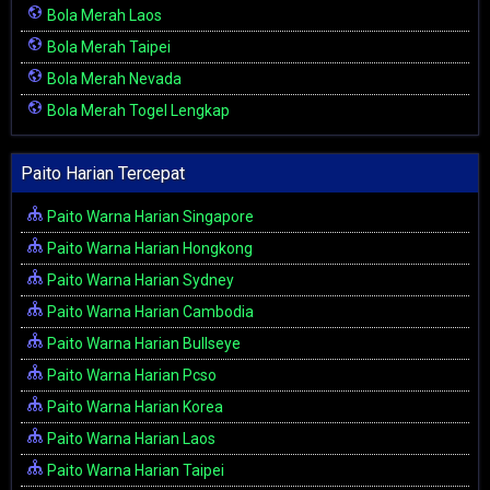
Bola Merah Laos
Bola Merah Taipei
Bola Merah Nevada
Bola Merah Togel Lengkap
Paito Harian Tercepat
Paito Warna Harian Singapore
Paito Warna Harian Hongkong
Paito Warna Harian Sydney
Paito Warna Harian Cambodia
Paito Warna Harian Bullseye
Paito Warna Harian Pcso
Paito Warna Harian Korea
Paito Warna Harian Laos
Paito Warna Harian Taipei