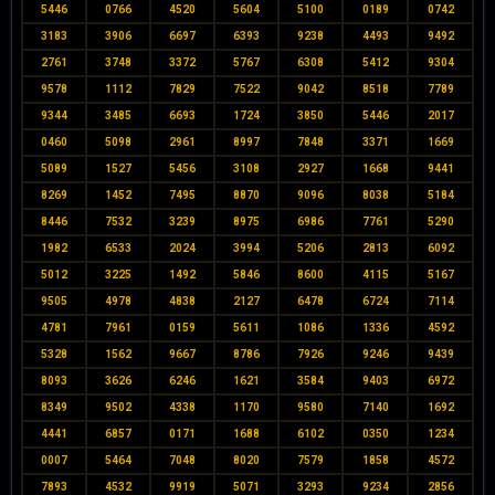
5446
0766
4520
5604
5100
0189
0742
3183
3906
6697
6393
9238
4493
9492
2761
3748
3372
5767
6308
5412
9304
9578
1112
7829
7522
9042
8518
7789
9344
3485
6693
1724
3850
5446
2017
0460
5098
2961
8997
7848
3371
1669
5089
1527
5456
3108
2927
1668
9441
8269
1452
7495
8870
9096
8038
5184
8446
7532
3239
8975
6986
7761
5290
1982
6533
2024
3994
5206
2813
6092
5012
3225
1492
5846
8600
4115
5167
9505
4978
4838
2127
6478
6724
7114
4781
7961
0159
5611
1086
1336
4592
5328
1562
9667
8786
7926
9246
9439
8093
3626
6246
1621
3584
9403
6972
8349
9502
4338
1170
9580
7140
1692
4441
6857
0171
1688
6102
0350
1234
0007
5464
7048
8020
7579
1858
4572
7893
4532
9919
5071
3293
9234
2856