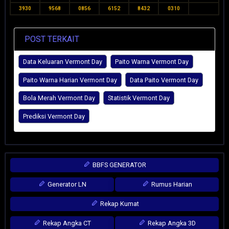
3930
9568
0856
6152
8432
0310
POST TERKAIT
Data Keluaran Vermont Day
Paito Warna Vermont Day
Paito Warna Harian Vermont Day
Data Paito Vermont Day
Bola Merah Vermont Day
Statistik Vermont Day
Prediksi Vermont Day
BBFS GENERATOR
Generator LN
Rumus Harian
Rekap Kumat
Rekap Angka CT
Rekap Angka 3D