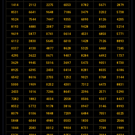
1414
2112
2275
6553
0782
5671
2879
8531
6641
9648
7186
3479
3202
5738
9524
7544
7447
9355
6090
8126
4205
8193
4480
2087
2180
9428
3600
5214
9619
5877
0741
0614
4531
6850
5771
6112
3830
5645
6010
1428
7126
8893
0337
4130
4877
8628
5325
6460
7245
4295
3622
0671
9407
8284
6492
1737
3629
9945
5016
3697
5473
9051
8730
8925
6395
2450
0414
8281
8035
6186
6542
8616
2755
1252
9021
0768
3144
5000
1909
0252
4301
7312
6473
8831
2433
1016
7246
8641
2396
2571
5290
7282
1882
4034
2558
0506
9307
8437
8552
5772
9178
3816
0947
3146
8993
8079
0106
9848
7209
6484
7051
6525
5848
6044
4980
0503
1830
4230
2566
1044
2583
0012
9904
8731
7749
1989