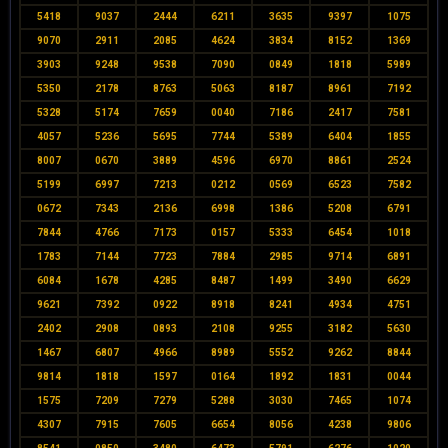
5418
9037
2444
6211
3635
9397
1075
9070
2911
2085
4624
3834
8152
1369
3903
9248
9538
7090
0849
1818
5989
5350
2178
8763
5063
8187
8961
7192
5328
5174
7659
0040
7186
2417
7581
4057
5236
5695
7744
5389
6404
1855
8007
0670
3889
4596
6970
8861
2524
5199
6997
7213
0212
0569
6523
7582
0672
7343
2136
6998
1386
5208
6791
7844
4766
7173
0157
5333
6454
1018
1783
7144
7723
7884
2985
9714
6891
6084
1678
4285
8487
1499
3490
6629
9621
7392
0922
8918
8241
4934
4751
2402
2908
0893
2108
9255
3182
5630
1467
6807
4966
8989
5552
9262
8844
9814
1818
1597
0164
1892
1831
0044
1575
7209
7279
5288
3030
7465
1074
4307
7915
7605
6654
8056
4238
9806