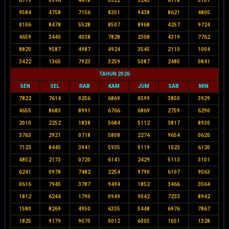
6719
0996
4418
0522
5243
6118
0107
9584
4758
7156
8351
9438
8621
4805
0106
8478
5528
8507
8968
4257
9724
4659
3440
4038
7828
2308
4319
7762
8820
9587
4987
4924
3545
2110
1004
3422
1365
7923
3259
5087
2485
0841
TAHUN 2026
SEN
SEL
RAB
KAM
JUM
SAB
MIN
7822
7614
0256
6869
0599
3850
3929
4655
8683
8991
6766
6869
2759
6290
2010
2252
1838
5684
5112
3817
8930
3763
2921
0718
5808
2274
9654
0620
7123
8445
3941
5935
0119
1023
6120
4852
2173
0720
6141
2429
5113
3101
6241
0978
7482
2254
9790
6107
9563
0616
7945
3787
9494
1852
3466
3564
1812
6244
1790
0949
9042
7233
8942
1580
8269
4950
6335
5448
6976
7867
1825
9179
9070
0012
6005
1051
1328