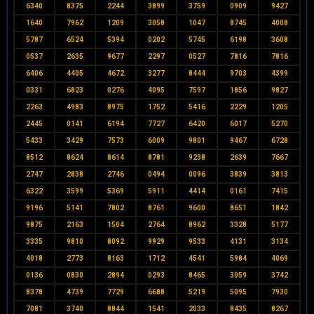
6340
8375
2244
3899
3759
0909
9427
1640
7962
1209
3058
1047
8745
4008
5787
6524
5394
0202
5745
6198
3608
0537
2635
9677
2297
0527
7816
7816
6406
4405
4672
3277
8444
9703
4399
0331
6823
0276
4095
7597
1856
9827
2263
4983
8975
1752
5416
2229
1205
2445
0141
6194
7727
6420
6017
5270
5433
3429
7573
6009
9801
9467
6728
8512
8624
8614
8781
9238
2639
7667
2747
2838
2746
0494
0096
3839
3813
6322
3599
5369
5911
4414
0161
7415
9196
5141
7802
8761
9600
8651
1842
9875
2163
1504
2764
8962
3328
5177
3335
9810
8092
9929
9533
4131
3134
4018
2773
8163
1712
4541
5984
4069
0136
0830
2894
0293
8465
3059
3742
8378
4739
7729
6688
5219
5095
7930
7081
3740
8844
1541
2033
8435
8267