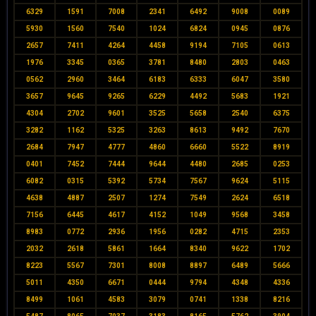
6329
1591
7008
2341
6492
9008
0089
5930
1560
7540
1024
6824
0945
0876
2657
7411
4264
4458
9194
7105
0613
1976
3345
0365
3781
8480
2803
0463
0562
2960
3464
6183
6333
6047
3580
3657
9645
9265
6229
4492
5683
1921
4304
2702
9601
3525
5658
2540
6375
3282
1162
5325
3263
8613
9492
7670
2684
7947
4777
4860
6660
5522
8919
0401
7452
7444
9644
4480
2685
0253
6082
0315
5392
5734
7567
9624
5115
4638
4887
2507
1274
7549
2624
6518
7156
6445
4617
4152
1049
9568
3458
8983
0772
2936
1956
0282
4715
2353
2032
2618
5861
1664
8340
9622
1702
8223
5567
7301
8008
8897
6489
5666
5011
4350
6671
0444
9794
4348
4336
8499
1061
4583
3079
0741
1338
8216