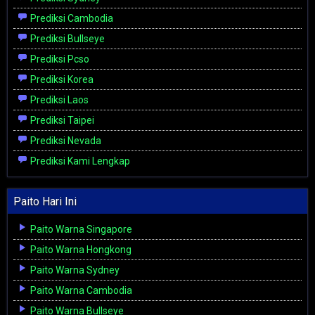
Prediksi Cambodia
Prediksi Bullseye
Prediksi Pcso
Prediksi Korea
Prediksi Laos
Prediksi Taipei
Prediksi Nevada
Prediksi Kami Lengkap
Paito Hari Ini
Paito Warna Singapore
Paito Warna Hongkong
Paito Warna Sydney
Paito Warna Cambodia
Paito Warna Bullseye