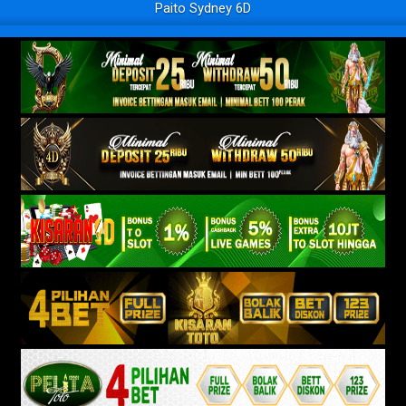
Paito Sydney 6D