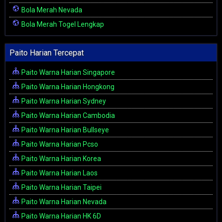
Bola Merah Nevada
Bola Merah Togel Lengkap
Paito Harian Tercepat
Paito Warna Harian Singapore
Paito Warna Harian Hongkong
Paito Warna Harian Sydney
Paito Warna Harian Cambodia
Paito Warna Harian Bullseye
Paito Warna Harian Pcso
Paito Warna Harian Korea
Paito Warna Harian Laos
Paito Warna Harian Taipei
Paito Warna Harian Nevada
Paito Warna Harian HK 6D