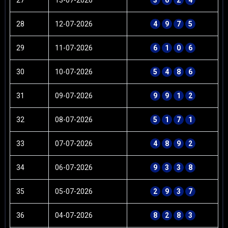
28
12-07-2026
4
9
7
5
29
11-07-2026
6
1
0
6
30
10-07-2026
5
4
8
6
31
09-07-2026
9
9
1
2
32
08-07-2026
5
1
7
1
33
07-07-2026
4
8
9
2
34
06-07-2026
9
3
3
8
35
05-07-2026
2
9
3
7
36
04-07-2026
8
2
8
3