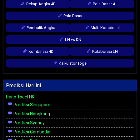
Rekap Angka 4D
Pola Dasar All
Pola Dasar
Pembalik Angka
Multi Kombinasi
LN vs DN
Kombinasi 4D
Kolaborasi LN
Kalkulator Togel
Prediksi Hari Ini
Paito Togel HK
Prediksi Singapore
Prediksi Hongkong
Prediksi Sydney
Prediksi Cambodia