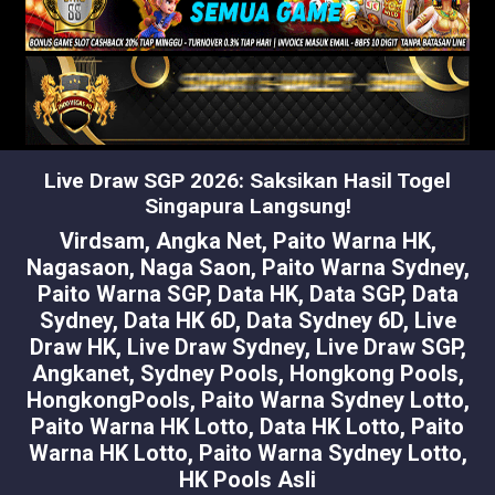
Live Draw SGP 2026: Saksikan Hasil Togel
Singapura Langsung!
Virdsam
,
Angka Net
,
Paito Warna HK
,
Nagasaon
,
Naga Saon
,
Paito Warna Sydney
,
Paito Warna SGP
,
Data HK
,
Data SGP
,
Data
Sydney
,
Data HK 6D
,
Data Sydney 6D
,
Live
Draw HK
,
Live Draw Sydney
,
Live Draw SGP
,
Angkanet
,
Sydney Pools
,
Hongkong Pools
,
HongkongPools
,
Paito Warna Sydney Lotto
,
Paito Warna HK Lotto
,
Data HK Lotto
,
Paito
Warna HK Lotto
,
Paito Warna Sydney Lotto
,
HK Pools Asli