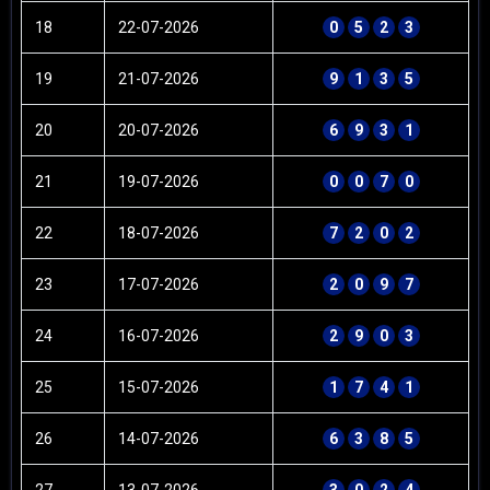
18
22-07-2026
0
5
2
3
19
21-07-2026
9
1
3
5
20
20-07-2026
6
9
3
1
21
19-07-2026
0
0
7
0
22
18-07-2026
7
2
0
2
23
17-07-2026
2
0
9
7
24
16-07-2026
2
9
0
3
25
15-07-2026
1
7
4
1
26
14-07-2026
6
3
8
5
27
13-07-2026
3
0
2
4