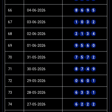
66
04-06-2026
8
6
9
5
67
03-06-2026
1
0
3
2
68
02-06-2026
2
1
3
4
69
01-06-2026
9
5
6
0
70
31-05-2026
7
5
7
2
71
30-05-2026
8
7
4
9
72
29-05-2026
0
6
0
1
73
28-05-2026
6
3
3
1
74
27-05-2026
6
2
2
2