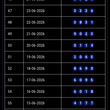
47
23-06-2026
3
3
3
6
48
22-06-2026
3
8
3
1
49
21-06-2026
9
0
2
3
50
20-06-2026
0
1
1
4
51
19-06-2026
2
0
6
5
52
18-06-2026
8
6
9
0
53
17-06-2026
6
0
9
5
54
16-06-2026
6
0
1
8
55
15-06-2026
4
1
7
7