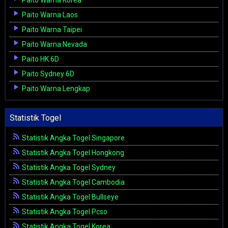
Paito Warna Laos
Paito Warna Taipei
Paito Warna Nevada
Paito HK 6D
Paito Sydney 6D
Paito Warna Lengkap
Statistik Togel
Statistik Angka Togel Singapore
Statistik Angka Togel Hongkong
Statistik Angka Togel Sydney
Statistik Angka Togel Cambodia
Statistik Angka Togel Bullseye
Statistik Angka Togel Pcso
Statistik Angka Togel Korea