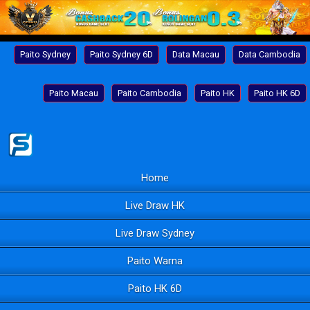
Paito Sydney
Paito Sydney 6D
Data Macau
Data Cambodia
Paito Macau
Paito Cambodia
Paito HK
Paito HK 6D
Home
Live Draw HK
Live Draw Sydney
Paito Warna
Paito HK 6D