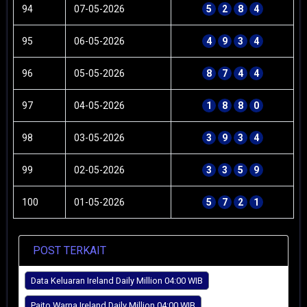
94
07-05-2026
5
2
8
4
95
06-05-2026
4
9
3
4
96
05-05-2026
8
7
4
4
97
04-05-2026
1
8
8
0
98
03-05-2026
3
9
3
4
99
02-05-2026
3
3
5
9
100
01-05-2026
5
7
2
1
POST TERKAIT
Data Keluaran Ireland Daily Million 04:00 WIB
Paito Warna Ireland Daily Million 04:00 WIB