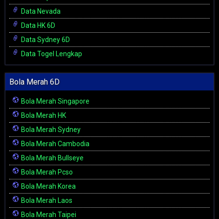
Data Nevada
Data HK 6D
Data Sydney 6D
Data Togel Lengkap
Bola Merah 6D
Bola Merah Singapore
Bola Merah HK
Bola Merah Sydney
Bola Merah Cambodia
Bola Merah Bullseye
Bola Merah Pcso
Bola Merah Korea
Bola Merah Laos
Bola Merah Taipei