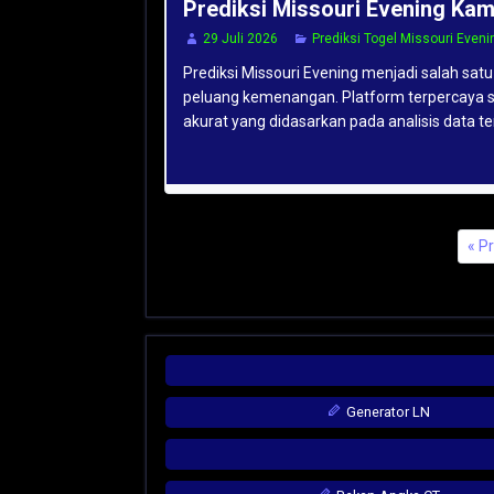
Prediksi Missouri Evening Kami
29 Juli 2026
Prediksi Togel Missouri Eveni
Prediksi Missouri Evening menjadi salah sat
peluang kemenangan. Platform terpercaya s
akurat yang didasarkan pada analisis data ter
« P
Generator LN