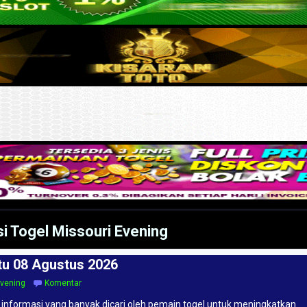
si Togel Missouri Evening
tu 08 Agustus 2026
Evening
Komentar
u informasi yang banyak dicari oleh pemain togel untuk meningkatkan