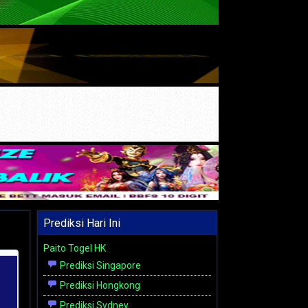
Prediksi Hari Ini
Paito Togel HK
Prediksi Singapore
Prediksi Hongkong
Prediksi Sydney