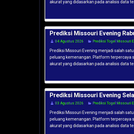
akurat yang didasarkan pada analisis data ter
Prediksi Missouri Evening Rab
04 Agustus 2026
Prediksi Togel Missouri 
Prediksi Missouri Evening menjadi salah sat
peluang kemenangan. Platform terpercaya s
akurat yang didasarkan pada analisis data ter
Prediksi Missouri Evening Sel
03 Agustus 2026
Prediksi Togel Missouri 
Prediksi Missouri Evening menjadi salah sat
peluang kemenangan. Platform terpercaya s
akurat yang didasarkan pada analisis data ter