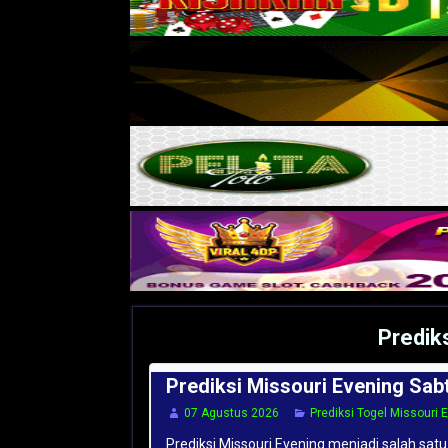
Predik
Prediksi Missouri Evening Sab
07 Agustus 2026
Prediksi Togel Missouri 
Prediksi Missouri Evening menjadi salah sat