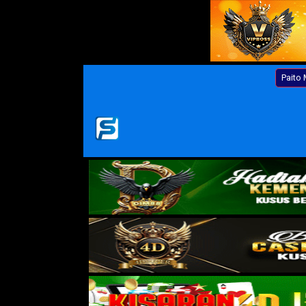
Paito