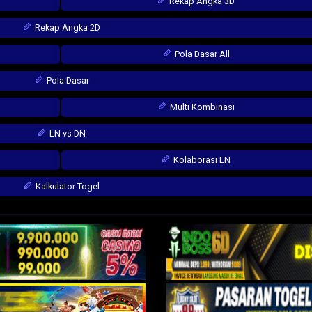
Rekap Angka 3D
Rekap Angka 2D
Pola Dasar All
Pola Dasar
Multi Kombinasi
LN vs DN
Kolaborasi LN
Kalkulator Togel