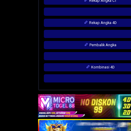
Rekap Angka CT
Rekap Angka 4D
Pembalik Angka
Kombinasi 4D