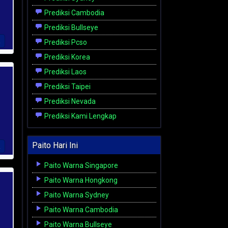
Prediksi Cambodia
Prediksi Bullseye
a
Prediksi Pcso
Prediksi Korea
Prediksi Laos
Prediksi Taipei
Prediksi Nevada
Prediksi Kami Lengkap
Paito Hari Ini
a
Paito Warna Singapore
Paito Warna Hongkong
Paito Warna Sydney
Paito Warna Cambodia
Paito Warna Bullseye