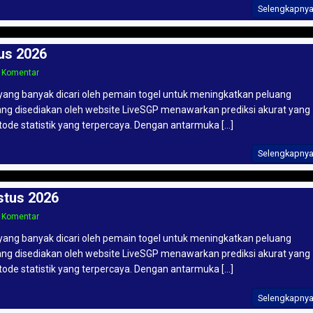
Selengkapny
us 2026
Komentar
 yang banyak dicari oleh pemain togel untuk meningkatkan peluang
ang disediakan oleh website LiveSGP menawarkan prediksi akurat yang
tode statistik yang terpercaya. Dengan antarmuka [...]
Selengkapny
stus 2026
Komentar
 yang banyak dicari oleh pemain togel untuk meningkatkan peluang
ang disediakan oleh website LiveSGP menawarkan prediksi akurat yang
tode statistik yang terpercaya. Dengan antarmuka [...]
Selengkapny