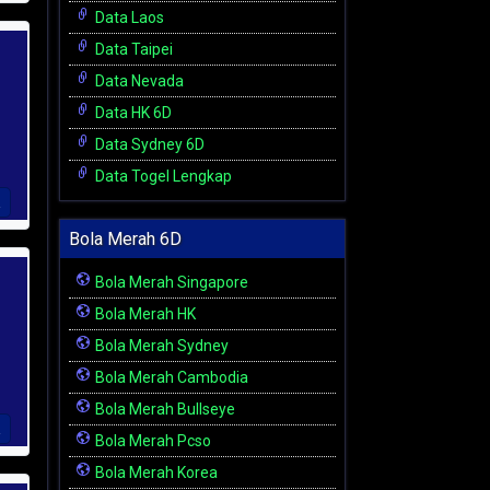
Data Laos
Data Taipei
Data Nevada
Data HK 6D
Data Sydney 6D
Data Togel Lengkap
a
Bola Merah 6D
Bola Merah Singapore
Bola Merah HK
Bola Merah Sydney
Bola Merah Cambodia
Bola Merah Bullseye
a
Bola Merah Pcso
Bola Merah Korea