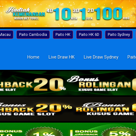
 Macau
Paito Cambodia
Paito HK
Paito HK 6D
Paito Sydney
Home
Live Draw HK
Live Draw Sydney
Pai