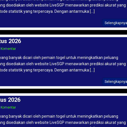
ang disediakan oleh website LiveSGP menawarkan prediksi akurat yang
tode statistik yang terpercaya. Dengan antarmuka [...]
Selengkapny
tus 2026
Komentar
 yang banyak dicari oleh pemain togel untuk meningkatkan peluang
ang disediakan oleh website LiveSGP menawarkan prediksi akurat yang
tode statistik yang terpercaya. Dengan antarmuka [...]
Selengkapny
tus 2026
Komentar
 yang banyak dicari oleh pemain togel untuk meningkatkan peluang
ang disediakan oleh website LiveSGP menawarkan prediksi akurat yang