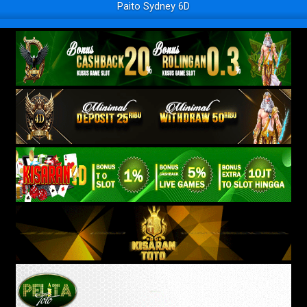
Paito Sydney 6D