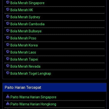
Bola Merah Singapore
Bola Merah HK
Bola Merah Sydney
Bola Merah Cambodia
Bola Merah Bullseye
Bola Merah Pcso
Bola Merah Korea
Bola Merah Laos
Bola Merah Taipei
Bola Merah Nevada
Bola Merah Togel Lengkap
Paito Harian Tercepat
Paito Warna Harian Singapore
Paito Warna Harian Hongkong