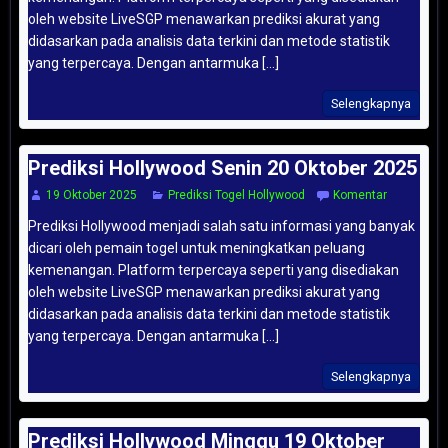
oleh website LiveSGP menawarkan prediksi akurat yang
didasarkan pada analisis data terkini dan metode statistik
yang terpercaya. Dengan antarmuka [...]
Selengkapnya
Prediksi Hollywood Senin 20 Oktober 2025
19 Oktober 2025
Prediksi Togel Hollywood
Komentar
Prediksi Hollywood menjadi salah satu informasi yang banyak
dicari oleh pemain togel untuk meningkatkan peluang
kemenangan. Platform terpercaya seperti yang disediakan
oleh website LiveSGP menawarkan prediksi akurat yang
didasarkan pada analisis data terkini dan metode statistik
yang terpercaya. Dengan antarmuka [...]
Selengkapnya
Prediksi Hollywood Minggu 19 Oktober