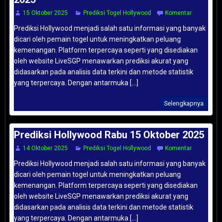
15 Oktober 2025
Prediksi Togel Hollywood
Komentar
Prediksi Hollywood menjadi salah satu informasi yang banyak
dicari oleh pemain togel untuk meningkatkan peluang
kemenangan. Platform terpercaya seperti yang disediakan
oleh website LiveSGP menawarkan prediksi akurat yang
didasarkan pada analisis data terkini dan metode statistik
yang terpercaya. Dengan antarmuka [...]
Selengkapnya
Prediksi Hollywood Rabu 15 Oktober 2025
14 Oktober 2025
Prediksi Togel Hollywood
Komentar
Prediksi Hollywood menjadi salah satu informasi yang banyak
dicari oleh pemain togel untuk meningkatkan peluang
kemenangan. Platform terpercaya seperti yang disediakan
oleh website LiveSGP menawarkan prediksi akurat yang
didasarkan pada analisis data terkini dan metode statistik
yang terpercaya. Dengan antarmuka [...]