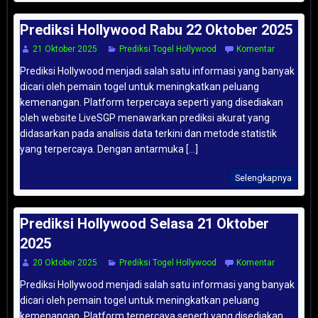
Prediksi Hollywood Rabu 22 Oktober 2025
21 Oktober 2025
Prediksi Togel Hollywood
Komentar
Prediksi Hollywood menjadi salah satu informasi yang banyak
dicari oleh pemain togel untuk meningkatkan peluang
kemenangan. Platform terpercaya seperti yang disediakan
oleh website LiveSGP menawarkan prediksi akurat yang
didasarkan pada analisis data terkini dan metode statistik
yang terpercaya. Dengan antarmuka [...]
Selengkapnya
Prediksi Hollywood Selasa 21 Oktober
2025
20 Oktober 2025
Prediksi Togel Hollywood
Komentar
Prediksi Hollywood menjadi salah satu informasi yang banyak
dicari oleh pemain togel untuk meningkatkan peluang
kemenangan. Platform terpercaya seperti yang disediakan