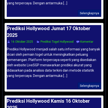
yang terpercaya. Dengan antarmuka [...]
Selengkapnya
Prediksi Hollywood Jumat 17 Oktober
2025
16 Oktober 2025
Prediksi Togel Hollywood
Komentar
Prediksi Hollywood menjadi salah satu informasi yang banyak
dicari oleh pemain togel untuk meningkatkan peluang
kemenangan. Platform terpercaya seperti yang disediakan
oleh website LiveSGP menawarkan prediksi akurat yang
didasarkan pada analisis data terkini dan metode statistik
yang terpercaya. Dengan antarmuka [...]
Selengkapnya
Prediksi Hollywood Kamis 16 Oktober
2025