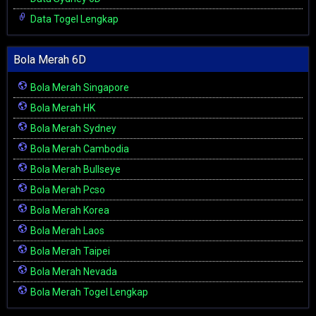
Data Togel Lengkap
Bola Merah 6D
Bola Merah Singapore
Bola Merah HK
Bola Merah Sydney
Bola Merah Cambodia
Bola Merah Bullseye
Bola Merah Pcso
Bola Merah Korea
Bola Merah Laos
Bola Merah Taipei
Bola Merah Nevada
Bola Merah Togel Lengkap