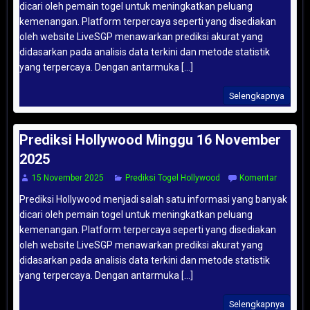
dicari oleh pemain togel untuk meningkatkan peluang
kemenangan. Platform terpercaya seperti yang disediakan
oleh website LiveSGP menawarkan prediksi akurat yang
didasarkan pada analisis data terkini dan metode statistik
yang terpercaya. Dengan antarmuka [...]
Selengkapnya
Prediksi Hollywood Minggu 16 November
2025
15 November 2025
Prediksi Togel Hollywood
Komentar
Prediksi Hollywood menjadi salah satu informasi yang banyak
dicari oleh pemain togel untuk meningkatkan peluang
kemenangan. Platform terpercaya seperti yang disediakan
oleh website LiveSGP menawarkan prediksi akurat yang
didasarkan pada analisis data terkini dan metode statistik
yang terpercaya. Dengan antarmuka [...]
Selengkapnya