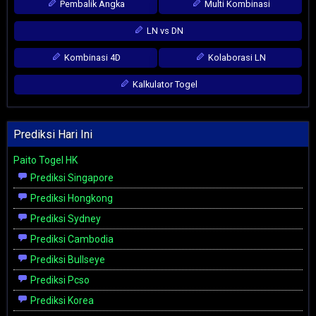
Pembalik Angka
Multi Kombinasi
LN vs DN
Kombinasi 4D
Kolaborasi LN
Kalkulator Togel
Prediksi Hari Ini
Paito Togel HK
Prediksi Singapore
Prediksi Hongkong
Prediksi Sydney
Prediksi Cambodia
Prediksi Bullseye
Prediksi Pcso
Prediksi Korea