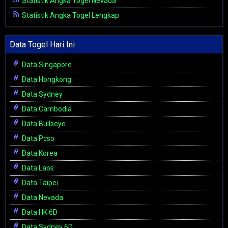
Statistik Angka Togel Nevada
Statistik Angka Togel Lengkap
Data Togel Hari Ini
Data Singapore
Data Hongkong
Data Sydney
Data Cambodia
Data Bullseye
Data Pcso
Data Korea
Data Laos
Data Taipei
Data Nevada
Data HK 6D
Data Sydney 6D