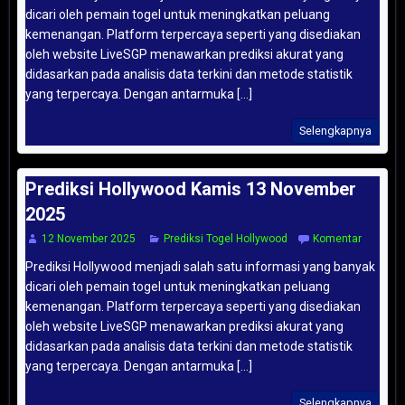
dicari oleh pemain togel untuk meningkatkan peluang
kemenangan. Platform terpercaya seperti yang disediakan
oleh website LiveSGP menawarkan prediksi akurat yang
didasarkan pada analisis data terkini dan metode statistik
yang terpercaya. Dengan antarmuka [...]
Selengkapnya
Prediksi Hollywood Kamis 13 November
2025
12 November 2025
Prediksi Togel Hollywood
Komentar
Prediksi Hollywood menjadi salah satu informasi yang banyak
dicari oleh pemain togel untuk meningkatkan peluang
kemenangan. Platform terpercaya seperti yang disediakan
oleh website LiveSGP menawarkan prediksi akurat yang
didasarkan pada analisis data terkini dan metode statistik
yang terpercaya. Dengan antarmuka [...]
Selengkapnya