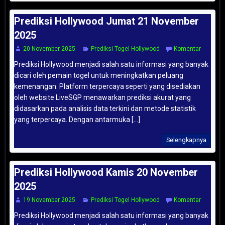
Prediksi Hollywood Jumat 21 November
2025
20 November 2025
Prediksi Togel Hollywood
Komentar
Prediksi Hollywood menjadi salah satu informasi yang banyak
dicari oleh pemain togel untuk meningkatkan peluang
kemenangan. Platform terpercaya seperti yang disediakan
oleh website LiveSGP menawarkan prediksi akurat yang
didasarkan pada analisis data terkini dan metode statistik
yang terpercaya. Dengan antarmuka [...]
Selengkapnya
Prediksi Hollywood Kamis 20 November
2025
19 November 2025
Prediksi Togel Hollywood
Komentar
Prediksi Hollywood menjadi salah satu informasi yang banyak