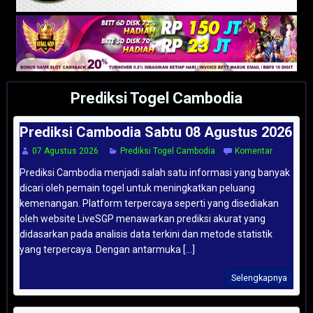
Prediksi Togel Cambodia
Prediksi Cambodia Sabtu 08 Agustus 2026
07 Agustus 2026
Prediksi Togel Cambodia
Komentar
Prediksi Cambodia menjadi salah satu informasi yang banyak
dicari oleh pemain togel untuk meningkatkan peluang
kemenangan. Platform terpercaya seperti yang disediakan
oleh website LiveSGP menawarkan prediksi akurat yang
didasarkan pada analisis data terkini dan metode statistik
yang terpercaya. Dengan antarmuka [...]
Selengkapnya