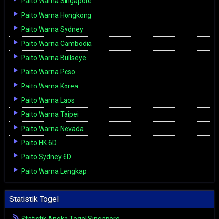
Paito Warna Singapore
Paito Warna Hongkong
Paito Warna Sydney
Paito Warna Cambodia
Paito Warna Bullseye
Paito Warna Pcso
Paito Warna Korea
Paito Warna Laos
Paito Warna Taipei
Paito Warna Nevada
Paito HK 6D
Paito Sydney 6D
Paito Warna Lengkap
Statistik Togel
Statistik Angka Togel Singapore