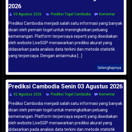
2026
03 Agustus 2026
Prediksi Togel Cambodia
Komentar
Prediksi Cambodia menjadi salah satu informasi yang banyak
dicari oleh pemain togel untuk meningkatkan peluang
kemenangan. Platform terpercaya seperti yang disediakan
oleh website LiveSGP menawarkan prediksi akurat yang
didasarkan pada analisis data terkini dan metode statistik
yang terpercaya. Dengan antarmuka [...]
Selengkapnya
Prediksi Cambodia Senin 03 Agustus 2026
02 Agustus 2026
Prediksi Togel Cambodia
Komentar
Prediksi Cambodia menjadi salah satu informasi yang banyak
dicari oleh pemain togel untuk meningkatkan peluang
kemenangan. Platform terpercaya seperti yang disediakan
oleh website LiveSGP menawarkan prediksi akurat yang
didasarkan pada analisis data terkini dan metode statistik