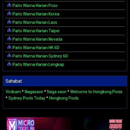
Paito Warna Harian Pcso
Paito Warna Harian Korea
Paito Warna Harian Laos
Paito Warna Harian Taipei
Paito Warna Harian Nevada
Paito Warna Harian HK 6D
Paito Warna Harian Sydney 6D
Paito Warna Harian Lengkap
Sahabat
Virdsam
*
Nagasaon
*
Naga saon
*
Welcome to Hongkong Pools
*
Sydney Pools Today
*
Hongkong Pools