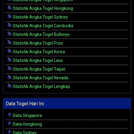
Statistik Angka Togel Hongkong
Statistik Angka Togel Sydney
Statistik Angka Togel Cambodia
Statistik Angka Togel Bullseye
Statistik Angka Togel Pcso
Statistik Angka Togel Korea
Statistik Angka Togel Laos
Statistik Angka Togel Taipei
Statistik Angka Togel Nevada
Statistik Angka Togel Lengkap
Data Togel Hari Ini
Data Singapore
Data Hongkong
Data Sydney