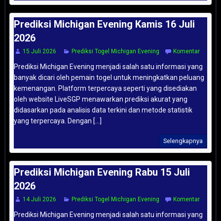
Prediksi Michigan Evening Kamis 16 Juli
2026
15 Juli 2026
Prediksi Togel Michigan Evening
Komentar
Prediksi Michigan Evening menjadi salah satu informasi yang
banyak dicari oleh pemain togel untuk meningkatkan peluang
kemenangan. Platform terpercaya seperti yang disediakan
oleh website LiveSGP menawarkan prediksi akurat yang
didasarkan pada analisis data terkini dan metode statistik
yang terpercaya. Dengan [...]
Selengkapnya
Prediksi Michigan Evening Rabu 15 Juli
2026
14 Juli 2026
Prediksi Togel Michigan Evening
Komentar
Prediksi Michigan Evening menjadi salah satu informasi yang