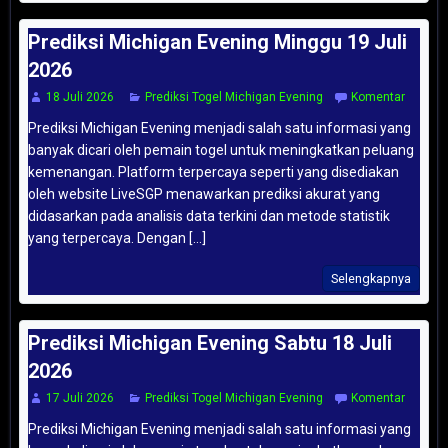
Prediksi Michigan Evening Minggu 19 Juli
2026
18 Juli 2026
Prediksi Togel Michigan Evening
Komentar
Prediksi Michigan Evening menjadi salah satu informasi yang
banyak dicari oleh pemain togel untuk meningkatkan peluang
kemenangan. Platform terpercaya seperti yang disediakan
oleh website LiveSGP menawarkan prediksi akurat yang
didasarkan pada analisis data terkini dan metode statistik
yang terpercaya. Dengan [...]
Selengkapnya
Prediksi Michigan Evening Sabtu 18 Juli
2026
17 Juli 2026
Prediksi Togel Michigan Evening
Komentar
Prediksi Michigan Evening menjadi salah satu informasi yang