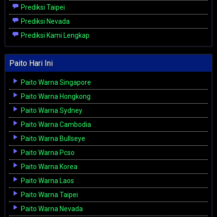
Prediksi Taipei
Prediksi Nevada
Prediksi Kami Lengkap
Paito Hari Ini
Paito Warna Singapore
Paito Warna Hongkong
Paito Warna Sydney
Paito Warna Cambodia
Paito Warna Bullseye
Paito Warna Pcso
Paito Warna Korea
Paito Warna Laos
Paito Warna Taipei
Paito Warna Nevada