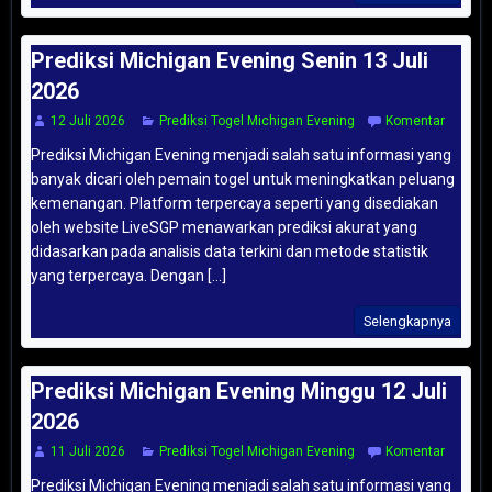
Prediksi Michigan Evening Senin 13 Juli
2026
12 Juli 2026
Prediksi Togel Michigan Evening
Komentar
Prediksi Michigan Evening menjadi salah satu informasi yang
banyak dicari oleh pemain togel untuk meningkatkan peluang
kemenangan. Platform terpercaya seperti yang disediakan
oleh website LiveSGP menawarkan prediksi akurat yang
didasarkan pada analisis data terkini dan metode statistik
yang terpercaya. Dengan [...]
Selengkapnya
Prediksi Michigan Evening Minggu 12 Juli
2026
11 Juli 2026
Prediksi Togel Michigan Evening
Komentar
Prediksi Michigan Evening menjadi salah satu informasi yang