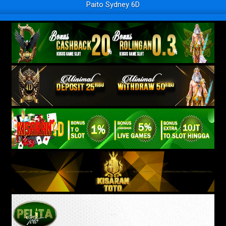
Paito Sydney 6D