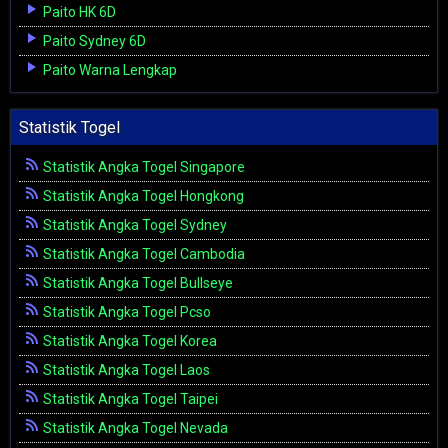
Paito HK 6D
Paito Sydney 6D
Paito Warna Lengkap
Statistik Togel
Statistik Angka Togel Singapore
Statistik Angka Togel Hongkong
Statistik Angka Togel Sydney
Statistik Angka Togel Cambodia
Statistik Angka Togel Bullseye
Statistik Angka Togel Pcso
Statistik Angka Togel Korea
Statistik Angka Togel Laos
Statistik Angka Togel Taipei
Statistik Angka Togel Nevada