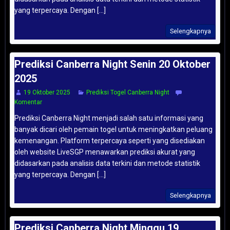
yang terpercaya. Dengan [...]
Selengkapnya
Prediksi Canberra Night Senin 20 Oktober
2025
19 Oktober 2025
Prediksi Togel Canberra Night
Komentar
Prediksi Canberra Night menjadi salah satu informasi yang
banyak dicari oleh pemain togel untuk meningkatkan peluang
kemenangan. Platform terpercaya seperti yang disediakan
oleh website LiveSGP menawarkan prediksi akurat yang
didasarkan pada analisis data terkini dan metode statistik
yang terpercaya. Dengan [...]
Selengkapnya
Prediksi Canberra Night Minggu 19