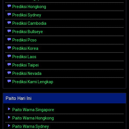
Prediksi Hongkong
Prediksi Sydney
Prediksi Cambodia
Prediksi Bullseye
Prediksi Pcso
Prediksi Korea
Prediksi Laos
Prediksi Taipei
Prediksi Nevada
Prediksi Kami Lengkap
Paito Hari Ini
Paito Warna Singapore
Paito Warna Hongkong
Paito Warna Sydney