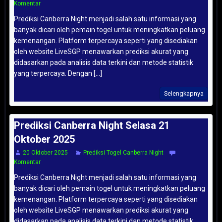
Komentar
Prediksi Canberra Night menjadi salah satu informasi yang
banyak dicari oleh pemain togel untuk meningkatkan peluang
kemenangan. Platform terpercaya seperti yang disediakan
oleh website LiveSGP menawarkan prediksi akurat yang
didasarkan pada analisis data terkini dan metode statistik
yang terpercaya. Dengan [...]
Selengkapnya
Prediksi Canberra Night Selasa 21
Oktober 2025
20 Oktober 2025
Prediksi Togel Canberra Night
Komentar
Prediksi Canberra Night menjadi salah satu informasi yang
banyak dicari oleh pemain togel untuk meningkatkan peluang
kemenangan. Platform terpercaya seperti yang disediakan
oleh website LiveSGP menawarkan prediksi akurat yang
didasarkan pada analisis data terkini dan metode statistik