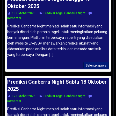
Oktober 2025
18 Oktober 2025
Prediksi Togel Canberra Night
Komentar
Prediksi Canberra Night menjadi salah satu informasi yang
banyak dicari oleh pemain togel untuk meningkatkan peluang
kemenangan. Platform terpercaya seperti yang disediakan
oleh website LiveSGP menawarkan prediksi akurat yang
didasarkan pada analisis data terkini dan metode statistik
yang terpercaya. Dengan [...]
Selengkapnya
Prediksi Canberra Night Sabtu 18 Oktober
2025
17 Oktober 2025
Prediksi Togel Canberra Night
Komentar
Prediksi Canberra Night menjadi salah satu informasi yang
banyak dicari oleh pemain togel untuk meningkatkan peluang