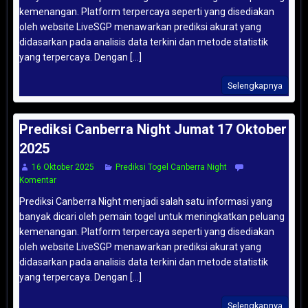
kemenangan. Platform terpercaya seperti yang disediakan
oleh website LiveSGP menawarkan prediksi akurat yang
didasarkan pada analisis data terkini dan metode statistik
yang terpercaya. Dengan [...]
Selengkapnya
Prediksi Canberra Night Jumat 17 Oktober
2025
16 Oktober 2025
Prediksi Togel Canberra Night
Komentar
Prediksi Canberra Night menjadi salah satu informasi yang
banyak dicari oleh pemain togel untuk meningkatkan peluang
kemenangan. Platform terpercaya seperti yang disediakan
oleh website LiveSGP menawarkan prediksi akurat yang
didasarkan pada analisis data terkini dan metode statistik
yang terpercaya. Dengan [...]
Selengkapnya