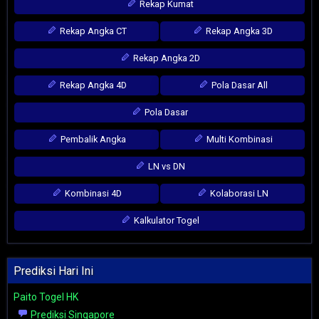
Rekap Kumat
Rekap Angka CT
Rekap Angka 3D
Rekap Angka 2D
Rekap Angka 4D
Pola Dasar All
Pola Dasar
Pembalik Angka
Multi Kombinasi
LN vs DN
Kombinasi 4D
Kolaborasi LN
Kalkulator Togel
Prediksi Hari Ini
Paito Togel HK
Prediksi Singapore