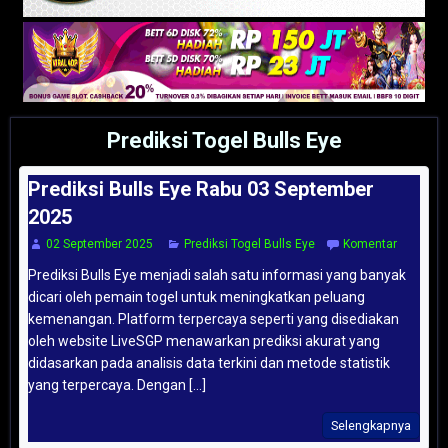
Prediksi Togel Bulls Eye
Prediksi Bulls Eye Rabu 03 September
2025
02 September 2025
Prediksi Togel Bulls Eye
Komentar
Prediksi Bulls Eye menjadi salah satu informasi yang banyak
dicari oleh pemain togel untuk meningkatkan peluang
kemenangan. Platform terpercaya seperti yang disediakan
oleh website LiveSGP menawarkan prediksi akurat yang
didasarkan pada analisis data terkini dan metode statistik
yang terpercaya. Dengan [...]
Selengkapnya