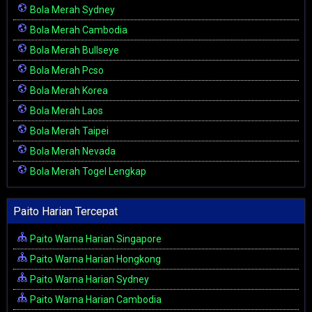
Bola Merah Sydney
Bola Merah Cambodia
Bola Merah Bullseye
Bola Merah Pcso
Bola Merah Korea
Bola Merah Laos
Bola Merah Taipei
Bola Merah Nevada
Bola Merah Togel Lengkap
Paito Harian Tercepat
Paito Warna Harian Singapore
Paito Warna Harian Hongkong
Paito Warna Harian Sydney
Paito Warna Harian Cambodia