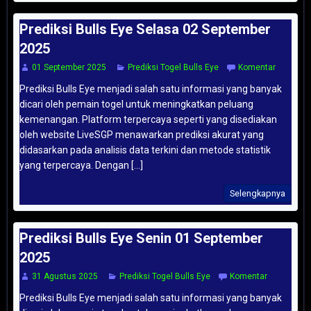
Prediksi Bulls Eye Selasa 02 September
2025
01 September 2025
Prediksi Togel Bulls Eye
Komentar
Prediksi Bulls Eye menjadi salah satu informasi yang banyak
dicari oleh pemain togel untuk meningkatkan peluang
kemenangan. Platform terpercaya seperti yang disediakan
oleh website LiveSGP menawarkan prediksi akurat yang
didasarkan pada analisis data terkini dan metode statistik
yang terpercaya. Dengan [...]
Selengkapnya
Prediksi Bulls Eye Senin 01 September
2025
31 Agustus 2025
Prediksi Togel Bulls Eye
Komentar
Prediksi Bulls Eye menjadi salah satu informasi yang banyak