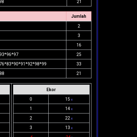
98
21
Jumlah
2
3
16
93*96*97
25
76*83*90*91*92*98*99
33
88
21
Ekor
0
15
x
1
14
x
2
22
x
3
13
x
4
24