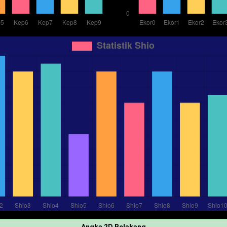
Angka 2D Belakang