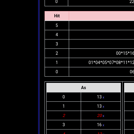
0
2
Hit
5
4
3
2
00*15*1
1
01*04*05*07*08*11*1
0
0
As
0
13
x
1
13
x
2
20
x
3
16
x
4
12