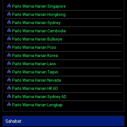
Paito Warna Harian Singapore
Paito Warna Harian Hongkong
Paito Warna Harian Sydney
Paito Warna Harian Cambodia
Paito Warna Harian Bullseye
Paito Warna Harian Pcso
Paito Warna Harian Korea
Paito Warna Harian Laos
Paito Warna Harian Taipei
Paito Warna Harian Nevada
Paito Warna Harian HK 6D
Paito Warna Harian Sydney 6D
Paito Warna Harian Lengkap
Sahabat