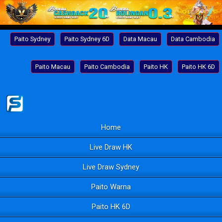
Paito Sydney
Paito Sydney 6D
Data Macau
Data Cambodia
Paito Macau
Paito Cambodia
Paito HK
Paito HK 6D
Home
Live Draw HK
Live Draw Sydney
Paito Warna
Paito HK 6D