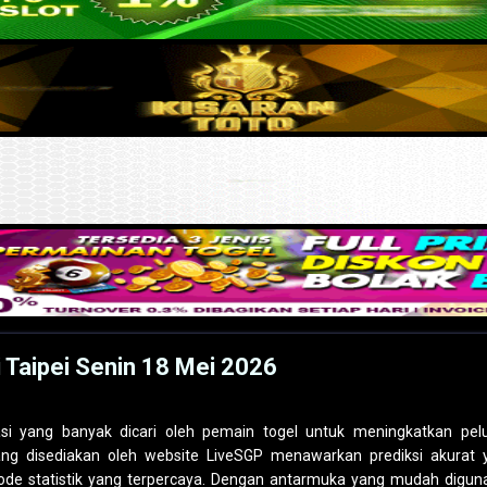
i Taipei Senin 18 Mei 2026
si yang banyak dicari oleh pemain togel untuk meningkatkan pel
ang disediakan oleh website LiveSGP menawarkan prediksi akurat 
etode statistik yang terpercaya. Dengan antarmuka yang mudah digun