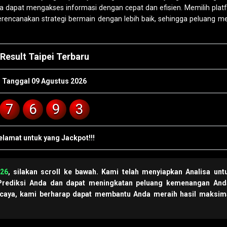
a dapat mengakses informasi dengan cepat dan efisien. Memilih plat
encanakan strategi bermain dengan lebih baik, sehingga peluang me
Result Taipei Terbaru
Tanggal 09 Agustus 2026
7
6
9
3
elamat untuk yang Jackpot!!!
026
, silakan scroll ke bawah. Kami telah menyiapkan Analisa unt
rediksi Anda dan dapat meningkatan peluang kemenangan And
rcaya, kami berharap dapat membantu Anda meraih hasil maksim