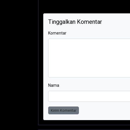
Tinggalkan Komentar
Komentar
Nama
Kirim Komentar