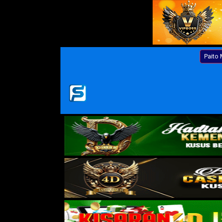
Paito