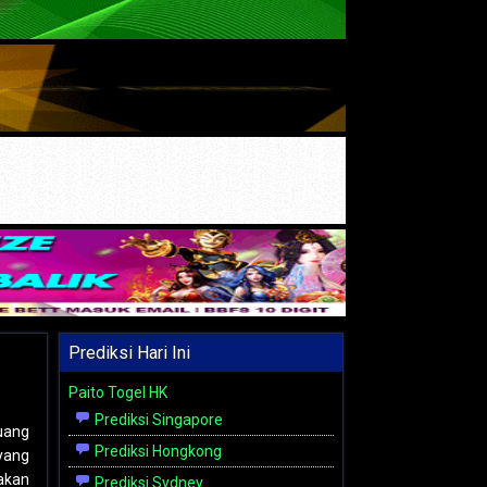
Prediksi Hari Ini
Paito Togel HK
Prediksi Singapore
uang
Prediksi Hongkong
yang
akan
Prediksi Sydney