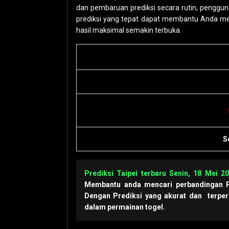
dan pembaruan prediksi secara rutin, penggun
prediksi yang tepat dapat membantu Anda mer
hasil maksimal semakin terbuka.
S
Prediksi Taipei terbaru Senin, 18 Mei 2
Membantu anda mencari perbandingan P
Dengan Prediksi yang akurat dan terpe
dalam permainan togel.