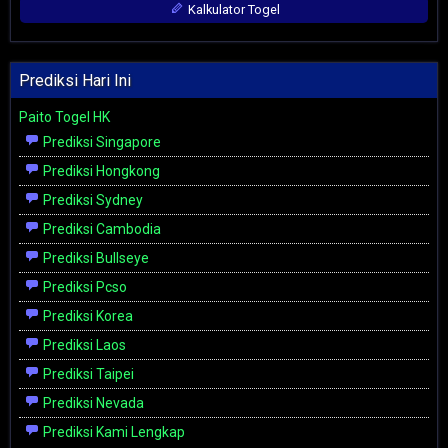
Kalkulator Togel
Prediksi Hari Ini
Paito Togel HK
Prediksi Singapore
Prediksi Hongkong
Prediksi Sydney
Prediksi Cambodia
Prediksi Bullseye
Prediksi Pcso
Prediksi Korea
Prediksi Laos
Prediksi Taipei
Prediksi Nevada
Prediksi Kami Lengkap