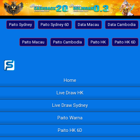
Paito Sydney
Paito Sydney 6D
Data Macau
Data Cambodia
Paito Macau
Paito Cambodia
Paito HK
Paito HK 6D
Home
Live Draw HK
Live Draw Sydney
Paito Warna
Paito HK 6D