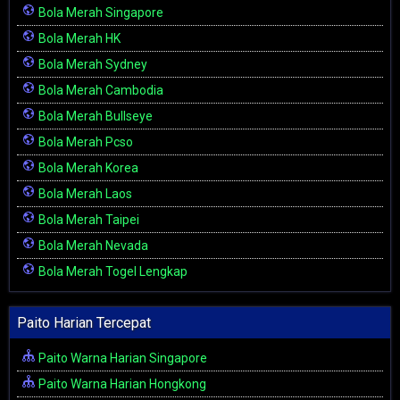
Bola Merah Singapore
Bola Merah HK
Bola Merah Sydney
Bola Merah Cambodia
Bola Merah Bullseye
Bola Merah Pcso
Bola Merah Korea
Bola Merah Laos
Bola Merah Taipei
Bola Merah Nevada
Bola Merah Togel Lengkap
Paito Harian Tercepat
Paito Warna Harian Singapore
Paito Warna Harian Hongkong