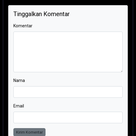
Tinggalkan Komentar
Komentar
Nama
Email
Kirim Komentar