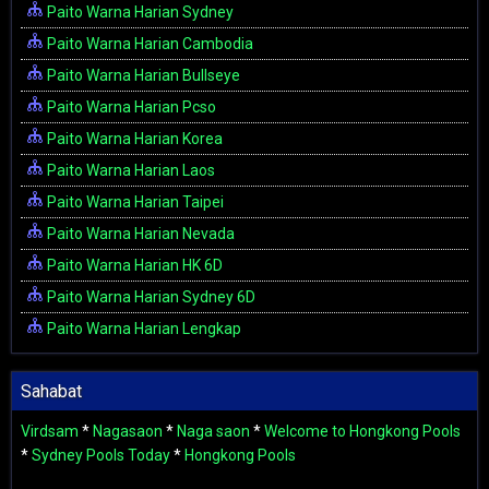
Paito Warna Harian Sydney
Paito Warna Harian Cambodia
Paito Warna Harian Bullseye
Paito Warna Harian Pcso
Paito Warna Harian Korea
Paito Warna Harian Laos
Paito Warna Harian Taipei
Paito Warna Harian Nevada
Paito Warna Harian HK 6D
Paito Warna Harian Sydney 6D
Paito Warna Harian Lengkap
Sahabat
Virdsam
*
Nagasaon
*
Naga saon
*
Welcome to Hongkong Pools
*
Sydney Pools Today
*
Hongkong Pools