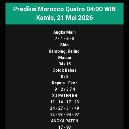
Prediksi Morocco Quatro 04:00 WIB
Kamis, 21 Mei 2026
Angka Main
7 - 1 - 6 - 8
Shio
Kambing, Kelinci
Macau
04 / 15
Colok Bebas
0 / 3
Kepala - Ekor
9 1 2 / 3 7 4
2D PATEN BB
13 - 14 - 17 - 23
24 - 27 - 31 - 49
72 - 93 - 94 - 97
ANGKA PATEN
17 - 93