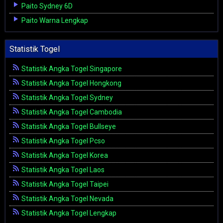
Paito Sydney 6D
Paito Warna Lengkap
Statistik Togel
Statistik Angka Togel Singapore
Statistik Angka Togel Hongkong
Statistik Angka Togel Sydney
Statistik Angka Togel Cambodia
Statistik Angka Togel Bullseye
Statistik Angka Togel Pcso
Statistik Angka Togel Korea
Statistik Angka Togel Laos
Statistik Angka Togel Taipei
Statistik Angka Togel Nevada
Statistik Angka Togel Lengkap