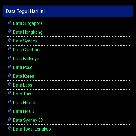
Data Togel Hari Ini
Data Singapore
Data Hongkong
Data Sydney
Data Cambodia
Data Bullseye
Data Pcso
Data Korea
Data Laos
Data Taipei
Data Nevada
Data HK 6D
Data Sydney 6D
Data Togel Lengkap