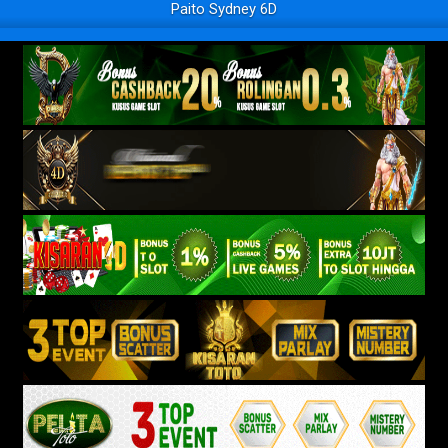
Paito Sydney 6D