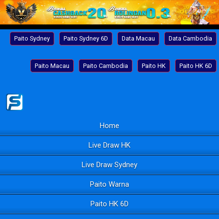
Paito Sydney
Paito Sydney 6D
Data Macau
Data Cambodia
Paito Macau
Paito Cambodia
Paito HK
Paito HK 6D
Home
Live Draw HK
Live Draw Sydney
Paito Warna
Paito HK 6D