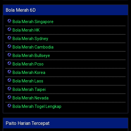
Bola Merah 6D
Bola Merah Singapore
Bola Merah HK
Bola Merah Sydney
Bola Merah Cambodia
Bola Merah Bullseye
Bola Merah Pcso
Bola Merah Korea
Bola Merah Laos
Bola Merah Taipei
Bola Merah Nevada
Bola Merah Togel Lengkap
Paito Harian Tercepat