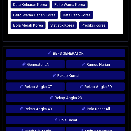
Data Keluaran Korea
Paito Warna Korea
Paito Warna Harian Korea
Data Paito Korea
Bola Merah Korea
Statistik Korea
Prediksi Korea
BBFS GENERATOR
Generator LN
Rumus Harian
Rekap Kumat
Rekap Angka CT
Rekap Angka 3D
Rekap Angka 2D
Rekap Angka 4D
Pola Dasar All
Pola Dasar