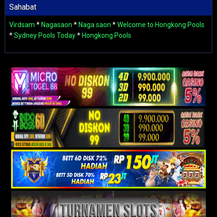
Sahabat
Virdsam
*
Nagasaon
*
Naga saon
*
Welcome to Hongkong Pools
*
Sydney Pools Today
*
Hongkong Pools