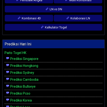
Pembalik Angka
Multi Kombinasi
LN vs DN
Kombinasi 4D
Kolaborasi LN
Kalkulator Togel
Prediksi Hari Ini
Paito Togel HK
Prediksi Singapore
Prediksi Hongkong
Prediksi Sydney
Prediksi Cambodia
Prediksi Bullseye
Prediksi Pcso
Prediksi Korea