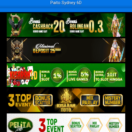
Paito Sydney 6D